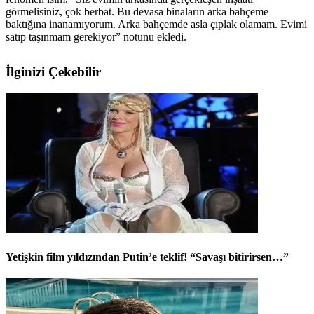
görmelisiniz, çok berbat. Bu devasa binaların arka bahçeme
baktığına inanamıyorum. Arka bahçemde asla çıplak olamam. Evimi
satıp taşınmam gerekiyor” notunu ekledi.
İlginizi Çekebilir
Yetişkin film yıldızından Putin’e teklif! “Savaşı bitirirsen…”