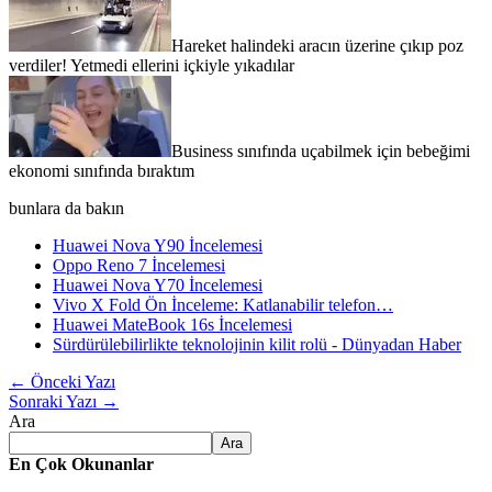
Hareket halindeki aracın üzerine çıkıp poz
verdiler! Yetmedi ellerini içkiyle yıkadılar
Business sınıfında uçabilmek için bebeğimi
ekonomi sınıfında bıraktım
bunlara da bakın
Huawei Nova Y90 İncelemesi
Oppo Reno 7 İncelemesi
Huawei Nova Y70 İncelemesi
Vivo X Fold Ön İnceleme: Katlanabilir telefon…
Huawei MateBook 16s İncelemesi
Sürdürülebilirlikte teknolojinin kilit rolü - Dünyadan Haber
←
Önceki Yazı
Sonraki Yazı
→
Ara
Ara
En Çok Okunanlar