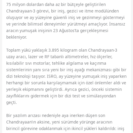
75 milyon dolardan daha az bir bütçeyle geliştirilen
Chandrayaan-3 görevi, bir iniş, gezici ve itme modülünden
oluşuyor ve ay yüzeyine güvenli iniş ve gezinmeyi göstermeyi
ve yerinde bilimsel deneyimler yürütmeyi amaçlıyor. İnsansız
aracın yumuşak inişinin 23 Ağustos’ta gerçekleşmesi
bekleniyor.
Toplam yükü yaklaşık 3.895 kilogram olan Chandrayaan-3
uzay aracı, lazer ve RF tabanlı altimetreler, hız ölçerler,
kısılabilir sıvı motorlar, tehlike algılama ve kaçınma
sistemlerinin yanı sıra yeni bir iniş ayağı mekanizması gibi bir
dizi teknoloji taşıyor. ISRO, ay yüzeyine yumuşak iniş yaparken
herhangi bir sorunla karşılaşmamak için özel önlemler aldı ve
yerleşik ekipmanını geliştirdi. Ayrıca gezici, önceki sistemin
zayıflıklarını gidermek için bir dizi test ve simülasyondan
geçti.
Bir yazılım arızası nedeniyle aya inerken düşen son
Chandrayaan’ın aksine, yeni sürümde yörünge aracının
birincil görevine odaklanmak için ikincil yükleri kaldırıldı: iniş