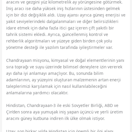
aracını ve gezgini yüz kilometrelik ay yörüngesine götürmek.
İniş aracı ise daha yüksek iniş hızlarının üstesinden gelmek
için bir dizi değişiklik aldı. Uzay ajansı ayrıca güneş enerjisi ve
yakıt seviyelerindeki dalgalanmaları ve diğer belirsizlikleri
idare etmek için daha fazla itici gaz içeren çift yakıtlı bir
tahrik sistemi ekledi. Ayrıca, güncellenmiş kontrol ve
rehberlik algoritmaları ve yüzeye giden birden çok yolu
yönetme desteği ile yazılım tarafında iyileştirmeler var.
Chandrayaan misyonu, kimyasal ve doğal elementlerinin yanı
sıra toprağı ve suyu üzerinde bilimsel deneylere izin vererek
ayı daha iyi anlamayı amaçlıyor. Bu, sonunda bilim
adamlarının, ay yüzeyini oluşturan malzemenin artan enerji
taleplerimizi karşılamak için nasıl kullanılabileceğini
anlamalarına yardımcı olacaktır.
Hindistan, Chandrayaan-3 ile eski Sovyetler Birliği, ABD ve
Çin’den sonra aya yumuşak iniş yapan üçüncü ve yerli üretim
aracını güney kutbuna indiren ilk ülke olmak istiyor.
Uzay, son birkaç yılda Hindistan için önemli bir ilgi alanı