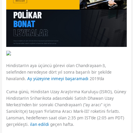
Hindistan’ın aya üçüncü görevi olan Chandrayaan-3,
selefinden neredeyse dört yıl sonra başarılı bir şekilde
havalandı.
Ay yüzeyine inmeyi başaramadı
2019’da
Cuma günü, Hindistan Uzay Araştırma Kuruluşu (ISRO), Güney
Hindistan’ın Sriharikota adasındaki Satish Dhawan Uzay
Merkezi’nden bir sonraki Chandrayaan’ı (“ay aracı” için
Sanskritçe) taşıyan ‘Fırlatma Aracı Mark-III’ roketini fırlattı.
Lansman, hedeflenen saat olan 2:35 pm IST’de (2:05 am PDT)
gerçekleşti.
ilan edildi
geçen hafta.