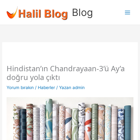
İçeriğe
Blog
atla
Hindistan’ın Chandrayaan-3’ü Ay’a
doğru yola çıktı
Yorum bırakın
/
Haberler
/ Yazan
admin