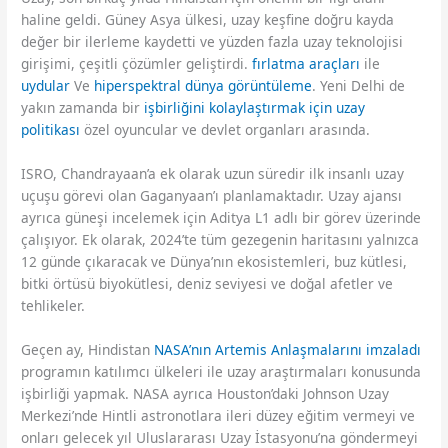
haline geldi. Güney Asya ülkesi, uzay keşfine doğru kayda
değer bir ilerleme kaydetti ve yüzden fazla uzay teknolojisi
girişimi, çeşitli çözümler geliştirdi.
fırlatma araçları
ile
uydular
Ve
hiperspektral dünya görüntüleme
. Yeni Delhi de
yakın zamanda bir
işbirliğini kolaylaştırmak için uzay
politikası
özel oyuncular ve devlet organları arasında.
ISRO, Chandrayaan’a ek olarak uzun süredir ilk insanlı uzay
uçuşu görevi olan Gaganyaan’ı planlamaktadır. Uzay ajansı
ayrıca güneşi incelemek için Aditya L1 adlı bir görev üzerinde
çalışıyor. Ek olarak, 2024’te tüm gezegenin haritasını yalnızca
12 günde çıkaracak ve Dünya’nın ekosistemleri, buz kütlesi,
bitki örtüsü biyokütlesi, deniz seviyesi ve doğal afetler ve
tehlikeler.
Geçen ay, Hindistan
NASA’nın Artemis Anlaşmalarını imzaladı
programın katılımcı ülkeleri ile uzay araştırmaları konusunda
işbirliği yapmak. NASA ayrıca Houston’daki Johnson Uzay
Merkezi’nde Hintli astronotlara ileri düzey eğitim vermeyi ve
onları gelecek yıl Uluslararası Uzay İstasyonu’na göndermeyi