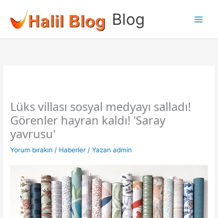
İçeriğe
Blog
atla
Lüks villası sosyal medyayı salladı!
Görenler hayran kaldı! 'Saray
yavrusu'
Yorum bırakın
/
Haberler
/ Yazan
admin