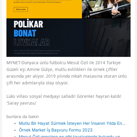
MYNET-Dünyaca ünlü futbolcu Mesut Özil ile 2014 Türkiye
Güzeli eşi Amine Gülşe, mutlu evlilikleri ile örnek çiftler
arasında yer alıyor. 2019 yılında nikah masasına oturan ünlü
çift her adımlarıyla olay oluyor.
Lüks villası sosyal medyayı salladı! Görenler hayran kaldı!
'Saray yavrusu'
bunlara da bakın
Mutlu Bir Hayat Sürmek İsteyen Her İnsanın Yılda En…
Örnek Market İş Başvuru Formu 2023
Mesut Özil gençlere ne gibi tavsiyelerde bulundu ve…