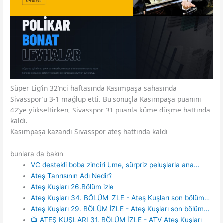
Süper Lig’in 32’nci haftasında Kasımpaşa sahasında
Sivasspor’u 3-1 mağlup etti. Bu sonuçla Kasımpaşa puanını
42’ye yükseltirken, Sivasspor 31 puanla küme düşme hattında
kaldı.
Kasımpaşa kazandı Sivasspor ateş hattında kaldı
bunlara da bakın
VC destekli boba zinciri Ume, sürpriz peluşlarla ana…
Ateş Tanrısının Adı Nedir?
Ateş Kuşları 26.Bölüm izle
Ateş Kuşları 34. BÖLÜM İZLE - Ateş Kuşları son bölüm…
Ateş Kuşları 29. BÖLÜM İZLE - Ateş Kuşları son bölüm…
📺 ATEŞ KUŞLARI 31. BÖLÜM İZLE - ATV Ateş Kuşları