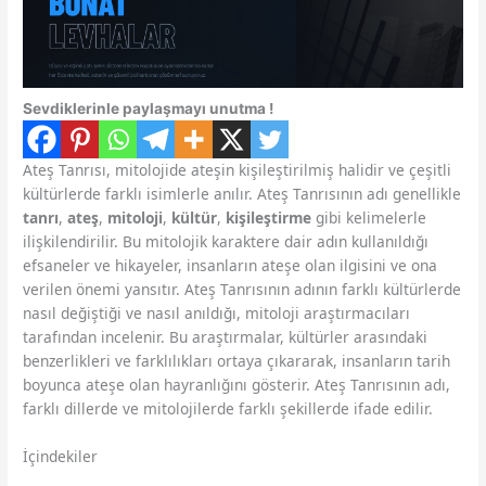
Sevdiklerinle paylaşmayı unutma !
Ateş Tanrısı, mitolojide ateşin kişileştirilmiş halidir ve çeşitli
kültürlerde farklı isimlerle anılır. Ateş Tanrısının adı genellikle
tanrı
,
ateş
,
mitoloji
,
kültür
,
kişileştirme
gibi kelimelerle
ilişkilendirilir. Bu mitolojik karaktere dair adın kullanıldığı
efsaneler ve hikayeler, insanların ateşe olan ilgisini ve ona
verilen önemi yansıtır. Ateş Tanrısının adının farklı kültürlerde
nasıl değiştiği ve nasıl anıldığı, mitoloji araştırmacıları
tarafından incelenir. Bu araştırmalar, kültürler arasındaki
benzerlikleri ve farklılıkları ortaya çıkararak, insanların tarih
boyunca ateşe olan hayranlığını gösterir. Ateş Tanrısının adı,
farklı dillerde ve mitolojilerde farklı şekillerde ifade edilir.
İçindekiler