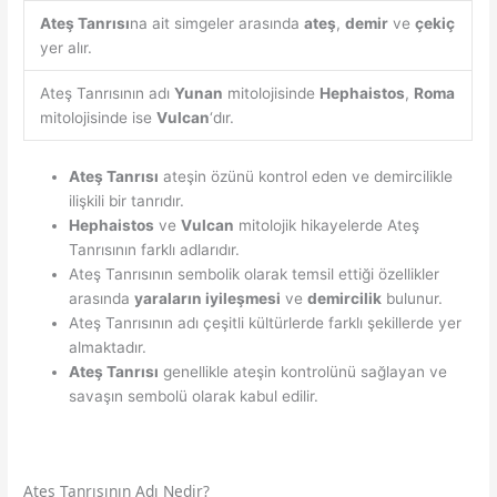
Ateş Tanrısı
na ait simgeler arasında
ateş
,
demir
ve
çekiç
yer alır.
Ateş Tanrısının adı
Yunan
mitolojisinde
Hephaistos
,
Roma
mitolojisinde ise
Vulcan
‘dır.
Ateş Tanrısı
ateşin özünü kontrol eden ve demircilikle
ilişkili bir tanrıdır.
Hephaistos
ve
Vulcan
mitolojik hikayelerde Ateş
Tanrısının farklı adlarıdır.
Ateş Tanrısının sembolik olarak temsil ettiği özellikler
arasında
yaraların iyileşmesi
ve
demircilik
bulunur.
Ateş Tanrısının adı çeşitli kültürlerde farklı şekillerde yer
almaktadır.
Ateş Tanrısı
genellikle ateşin kontrolünü sağlayan ve
savaşın sembolü olarak kabul edilir.
Ateş Tanrısının Adı Nedir?