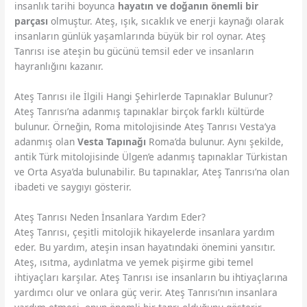
insanlık tarihi boyunca
hayatın ve doğanın önemli bir
parçası
olmuştur. Ateş, ışık, sıcaklık ve enerji kaynağı olarak
insanların günlük yaşamlarında büyük bir rol oynar. Ateş
Tanrısı ise ateşin bu gücünü temsil eder ve insanların
hayranlığını kazanır.
Ateş Tanrısı ile İlgili Hangi Şehirlerde Tapınaklar Bulunur?
Ateş Tanrısı’na adanmış tapınaklar birçok farklı kültürde
bulunur. Örneğin, Roma mitolojisinde Ateş Tanrısı Vesta’ya
adanmış olan
Vesta Tapınağı
Roma’da bulunur. Aynı şekilde,
antik Türk mitolojisinde Ülgen’e adanmış tapınaklar Türkistan
ve Orta Asya’da bulunabilir. Bu tapınaklar, Ateş Tanrısı’na olan
ibadeti ve saygıyı gösterir.
Ateş Tanrısı Neden İnsanlara Yardım Eder?
Ateş Tanrısı, çeşitli mitolojik hikayelerde insanlara yardım
eder. Bu yardım, ateşin insan hayatındaki önemini yansıtır.
Ateş, ısıtma, aydınlatma ve yemek pişirme gibi temel
ihtiyaçları karşılar. Ateş Tanrısı ise insanların bu ihtiyaçlarına
yardımcı olur ve onlara güç verir. Ateş Tanrısı’nın insanlara