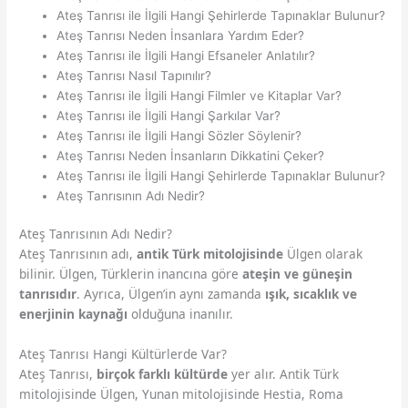
Ateş Tanrısı ile İlgili Hangi Şehirlerde Tapınaklar Bulunur?
Ateş Tanrısı Neden İnsanlara Yardım Eder?
Ateş Tanrısı ile İlgili Hangi Efsaneler Anlatılır?
Ateş Tanrısı Nasıl Tapınılır?
Ateş Tanrısı ile İlgili Hangi Filmler ve Kitaplar Var?
Ateş Tanrısı ile İlgili Hangi Şarkılar Var?
Ateş Tanrısı ile İlgili Hangi Sözler Söylenir?
Ateş Tanrısı Neden İnsanların Dikkatini Çeker?
Ateş Tanrısı ile İlgili Hangi Şehirlerde Tapınaklar Bulunur?
Ateş Tanrısının Adı Nedir?
Ateş Tanrısının Adı Nedir?
Ateş Tanrısının adı,
antik Türk mitolojisinde
Ülgen olarak
bilinir. Ülgen, Türklerin inancına göre
ateşin ve güneşin
tanrısıdır
. Ayrıca, Ülgen’in aynı zamanda
ışık, sıcaklık ve
enerjinin kaynağı
olduğuna inanılır.
Ateş Tanrısı Hangi Kültürlerde Var?
Ateş Tanrısı,
birçok farklı kültürde
yer alır. Antik Türk
mitolojisinde Ülgen, Yunan mitolojisinde Hestia, Roma