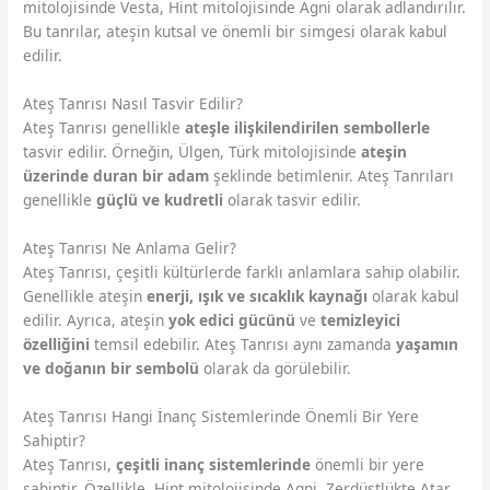
mitolojisinde Vesta, Hint mitolojisinde Agni olarak adlandırılır.
Bu tanrılar, ateşin kutsal ve önemli bir simgesi olarak kabul
edilir.
Ateş Tanrısı Nasıl Tasvir Edilir?
Ateş Tanrısı genellikle
ateşle ilişkilendirilen sembollerle
tasvir edilir. Örneğin, Ülgen, Türk mitolojisinde
ateşin
üzerinde duran bir adam
şeklinde betimlenir. Ateş Tanrıları
genellikle
güçlü ve kudretli
olarak tasvir edilir.
Ateş Tanrısı Ne Anlama Gelir?
Ateş Tanrısı, çeşitli kültürlerde farklı anlamlara sahip olabilir.
Genellikle ateşin
enerji, ışık ve sıcaklık kaynağı
olarak kabul
edilir. Ayrıca, ateşin
yok edici gücünü
ve
temizleyici
özelliğini
temsil edebilir. Ateş Tanrısı aynı zamanda
yaşamın
ve doğanın bir sembolü
olarak da görülebilir.
Ateş Tanrısı Hangi İnanç Sistemlerinde Önemli Bir Yere
Sahiptir?
Ateş Tanrısı,
çeşitli inanç sistemlerinde
önemli bir yere
sahiptir. Özellikle, Hint mitolojisinde Agni, Zerdüştlükte Atar,