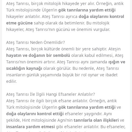
Ateş Tanrısı, birçok mitolojik hikayede yer alır. Örneğin, antik
Türk mitolojisinde Ülgen’in
gök tanrılarına yardım ettiği
hikayeler anlatılır. Ateş Tanrısı ayrıca
doğa olaylarını kontrol
etme gücüne
sahip olarak da betimlenir. Bu mitolojik
hikayeler, Ateş Tanrısı’nın gücünü ve önemini vurgular.
Ateş Tanrısı Neden Önemlidir?
Ateş Tanrısı, birçok kültürde önemli bir yere sahiptir. Ateşin
hayatın ve doğanın bir sembolü
olarak kabul edilmesi, Ateş
Tanrısı’nın önemini artırır. Ateş Tanrısı aynı zamanda
ışığın ve
sıcaklığın kaynağı
olarak görülür. Bu nedenle, Ateş Tanrısı
insanların günlük yaşamında büyük bir rol oynar ve ibadet
edilir.
Ateş Tanrısı İle İlgili Hangi Efsaneler Anlatılır?
Ateş Tanrısı ile ilgili birçok efsane anlatılır. Örneğin, antik
Türk mitolojisinde Ülgen’in
gök tanrılarına yardım ettiği
ve
doğa olaylarını kontrol ettiği
efsaneler yaygındır. Aynı
şekilde, Hint mitolojisinde Agni’nin
tanrılarla olan ilişkileri
ve
insanlara yardım etmesi
gibi efsaneler anlatılır. Bu efsaneler,