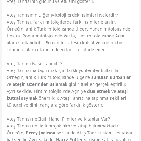
Ateş Tanrısı’nın gücünü ve etkisini gösterir.
Ateş Tanrısının Diğer Mitolojilerdeki İsimleri Nelerdir?
Ateş Tanrısı, farklı mitolojilerde farklı isimlerle anılır.
Örneğin, antik Türk mitolojisinde Ülgen, Yunan mitolojisinde
Hestia, Roma mitolojisinde Vesta, Hint mitolojisinde Agni
olarak adlandırılır. Bu isimler, ateşin kutsal ve önemli bir
sembolü olarak kabul edilen tanrıları ifade eder.
Ateş Tanrısı Nasıl Tapınılır?
Ateş Tanrısı’na tapınmak için farklı yöntemler kullanılır.
Örneğin, antik Türk mitolojisinde Ülgen’e
sunulan kurbanlar
ve
ateşin üzerinden atlamak
gibi ritüeller gerçekleştirilir.
Aynı şekilde, Hint mitolojisinde Agni’ye
dua etmek
ve
ateşi
kutsal saymak
önemlidir. Ateş Tanrısı’na tapınma şekilleri,
kültürel ve dini inançlara göre farklılık gösterir.
Ateş Tanrısı ile İlgili Hangi Filmler ve Kitaplar Var?
Ateş Tanrısı ile ilgili birçok film ve kitap bulunmaktadır.
Örneğin,
Percy Jackson
serisinde Ateş Tanrısı olan Hestia’dan
bahsedilir. Aynı şekilde,
Harry Potter
serisinde ateş büyüleri