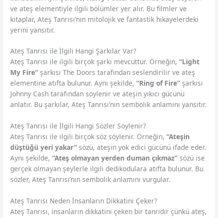
ve ateş elementiyle ilgili bölümler yer alır. Bu filmler ve
kitaplar, Ateş Tanrısı’nın mitolojik ve fantastik hikayelerdeki
yerini yansıtır.
Ateş Tanrısı ile İlgili Hangi Şarkılar Var?
Ateş Tanrısı ile ilgili birçok şarkı mevcuttur. Örneğin,
“Light
My Fire”
şarkısı The Doors tarafından seslendirilir ve ateş
elementine atıfta bulunur. Aynı şekilde,
“Ring of Fire”
şarkısı
Johnny Cash tarafından söylenir ve ateşin yıkıcı gücünü
anlatır. Bu şarkılar, Ateş Tanrısı’nın sembolik anlamını yansıtır.
Ateş Tanrısı ile İlgili Hangi Sözler Söylenir?
Ateş Tanrısı ile ilgili birçok söz söylenir. Örneğin,
“Ateşin
düştüğü yeri yakar”
sözü, ateşin yok edici gücünü ifade eder.
Aynı şekilde,
“Ateş olmayan yerden duman çıkmaz”
sözü ise
gerçek olmayan şeylerle ilgili dedikodulara atıfta bulunur. Bu
sözler, Ateş Tanrısı’nın sembolik anlamını vurgular.
Ateş Tanrısı Neden İnsanların Dikkatini Çeker?
Ateş Tanrısı, insanların dikkatini çeken bir tanrıdır çünkü ateş,