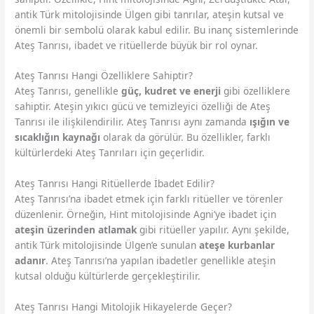
antik Türk mitolojisinde Ülgen gibi tanrılar, ateşin kutsal ve
önemli bir sembolü olarak kabul edilir. Bu inanç sistemlerinde
Ateş Tanrısı, ibadet ve ritüellerde büyük bir rol oynar.
Ateş Tanrısı Hangi Özelliklere Sahiptir?
Ateş Tanrısı, genellikle
güç, kudret ve enerji
gibi özelliklere
sahiptir. Ateşin yıkıcı gücü ve temizleyici özelliği de Ateş
Tanrısı ile ilişkilendirilir. Ateş Tanrısı aynı zamanda
ışığın ve
sıcaklığın kaynağı
olarak da görülür. Bu özellikler, farklı
kültürlerdeki Ateş Tanrıları için geçerlidir.
Ateş Tanrısı Hangi Ritüellerde İbadet Edilir?
Ateş Tanrısı’na ibadet etmek için farklı ritüeller ve törenler
düzenlenir. Örneğin, Hint mitolojisinde Agni’ye ibadet için
ateşin üzerinden atlamak
gibi ritüeller yapılır. Aynı şekilde,
antik Türk mitolojisinde Ülgen’e sunulan
ateşe kurbanlar
adanır
. Ateş Tanrısı’na yapılan ibadetler genellikle ateşin
kutsal olduğu kültürlerde gerçekleştirilir.
Ateş Tanrısı Hangi Mitolojik Hikayelerde Geçer?