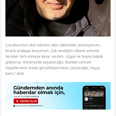
Çocuklarımın okul taksitini dahi ödemekte zorlanıyorum,
kiralık arabaya biniyorum. Çok sevdiğim ülkemi ailemle
beraber terk etmeye karar verdim. Üzgün ve boynu bükük
gidiyoruz. Almanya’da yaşayacağız. Bundan sonraki
hayallerimizi orada gerçekleştirmeye çalışacağız, hoşça
kalın.” dedi.