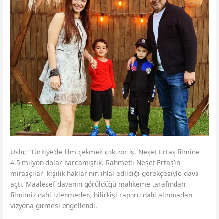
Uslu; “Türkiye’de film çekmek çok zor iş. Neşet Ertaş filmine
4.5 milyon dolar harcamıştık. Rahmetli Neşet Ertaş’ın
mirasçıları kişilik haklarının ihlal edildiği gerekçesiyle dava
açtı. Maalesef davanın görüldüğü mahkeme tarafından
filmimiz dahi izlenmeden, bilirkişi raporu dahi alınmadan
vizyona girmesi engellendi.