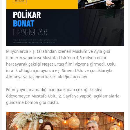
Milyonlarca kişi tarafından izlenen Müslüm ve Ayla gibi
filmlerin yapımcısı Mustafa Uslu’nun 4,5 milyon dolar
harcayarak çektiği Neşet Ertaş filmi vizyona girmedi. Uslu,
icralık olduğu için oyuncu eşi Sinem Uslu ve çocuklarıyla
Almanya’ya taşınma kararı aldığını açıkladı.
Filmi yayınlanamadığı için bankadan çektiği krediyi
ödeyemeyen Mustafa Uslu, 2. Sayfa’ya yaptığı açıklamalarla
gündeme bomba gibi düştü.