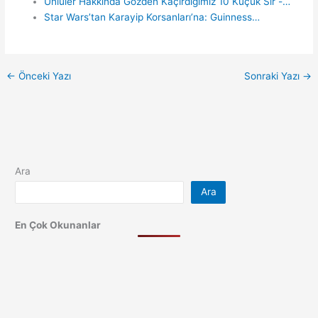
Ünlüler Hakkında Gözden Kaçırdığımız 10 Küçük Sır -…
Star Wars’tan Karayip Korsanları’na: Guinness…
←
Önceki Yazı
Sonraki Yazı
→
Ara
Ara
En Çok Okunanlar