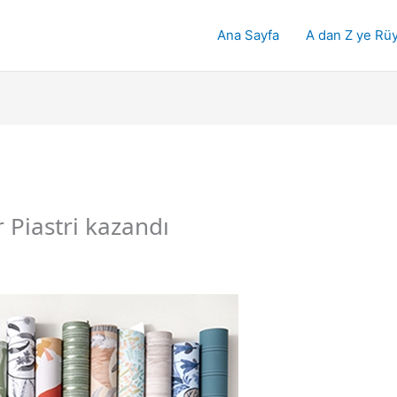
Ana Sayfa
A dan Z ye Rüy
 Piastri kazandı