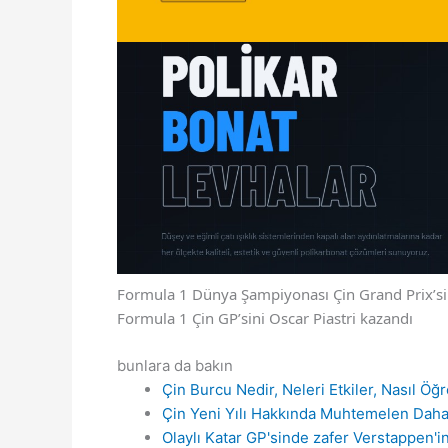
Formula 1 Dünya Şampiyonası Çin Grand Prix’sin
Formula 1 Çin GP’sini Oscar Piastri kazandı
bunlara da bakın
Çin Burcu Nedir, Neleri Etkiler, Nasıl Öğr
Çin Yeni Yılı Hakkında Muhtemelen Dah
Olaylı Katar GP'sinde zafer Verstappen'in