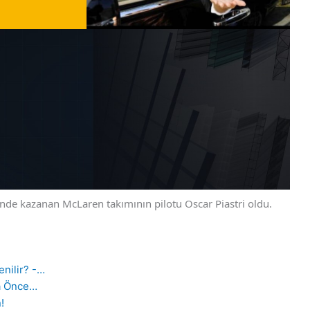
de kazanan McLaren takımının pilotu Oscar Piastri oldu.
enilir? -…
a Önce…
!