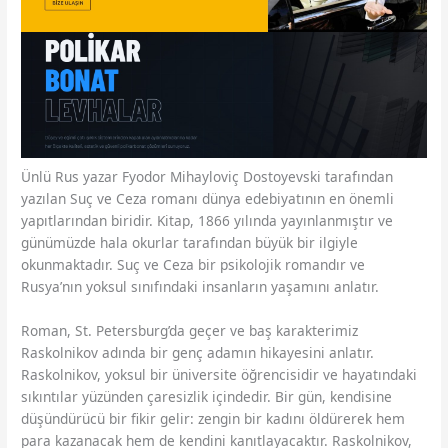
Ünlü Rus yazar Fyodor Mihayloviç Dostoyevski tarafından
yazılan Suç ve Ceza romanı dünya edebiyatının en önemli
yapıtlarından biridir. Kitap, 1866 yılında yayınlanmıştır ve
günümüzde hala okurlar tarafından büyük bir ilgiyle
okunmaktadır. Suç ve Ceza bir psikolojik romandır ve
Rusya’nın yoksul sınıfındaki insanların yaşamını anlatır.
Roman, St. Petersburg’da geçer ve baş karakterimiz
Raskolnikov adında bir genç adamın hikayesini anlatır.
Raskolnikov, yoksul bir üniversite öğrencisidir ve hayatındaki
sıkıntılar yüzünden çaresizlik içindedir. Bir gün, kendisine
düşündürücü bir fikir gelir: zengin bir kadını öldürerek hem
para kazanacak hem de kendini kanıtlayacaktır. Raskolnikov,