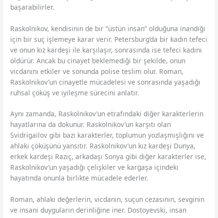
başarabilirler.
Raskolnikov, kendisinin de bir “üstün insan” olduğuna inandığı
için bir suç işlemeye karar verir. Petersburg’da bir kadın tefeci
ve onun kız kardeşi ile karşılaşır, sonrasında ise tefeci kadını
öldürür. Ancak bu cinayet beklemediği bir şekilde, onun
vicdanını etkiler ve sonunda polise teslim olur. Roman,
Raskolnikov’un cinayetle mücadelesi ve sonrasında yaşadığı
ruhsal çöküş ve iyileşme sürecini anlatır.
Aynı zamanda, Raskolnikov’un etrafındaki diğer karakterlerin
hayatlarına da dokunur. Raskolnikov’un karşıtı olan
Svidrigailov gibi bazı karakterler, toplumun yozlaşmışlığını ve
ahlaki çöküşünü yansıtır. Raskolnikov’un kız kardeşi Dunya,
erkek kardeşi Raziç, arkadaşı Sonya gibi diğer karakterler ise,
Raskolnikov’un yaşadığı çelişkiler ve kargaşa içindeki
hayatında onunla birlikte mücadele ederler.
Roman, ahlaki değerlerin, vicdanın, suçun cezasının, sevginin
ve insani duyguların derinliğine iner. Dostoyevski, insan