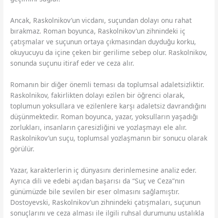
Ancak, Raskolnikov’un vicdanı, suçundan dolayı onu rahat
bırakmaz. Roman boyunca, Raskolnikov’un zihnindeki iç
çatışmalar ve suçunun ortaya çıkmasından duyduğu korku,
okuyucuyu da içine çeken bir gerilime sebep olur. Raskolnikov,
sonunda suçunu itiraf eder ve ceza alır.
Romanın bir diğer önemli teması da toplumsal adaletsizliktir.
Raskolnikov, fakirlikten dolayı ezilen bir öğrenci olarak,
toplumun yoksullara ve ezilenlere karşı adaletsiz davrandığını
düşünmektedir. Roman boyunca, yazar, yoksulların yaşadığı
zorlukları, insanların çaresizliğini ve yozlaşmayı ele alır.
Raskolnikov’un suçu, toplumsal yozlaşmanın bir sonucu olarak
görülür.
Yazar, karakterlerin iç dünyasını derinlemesine analiz eder.
Ayrıca dili ve edebi açıdan başarısı da “Suç ve Ceza”nın
günümüzde bile sevilen bir eser olmasını sağlamıştır.
Dostoyevski, Raskolnikov’un zihnindeki çatışmaları, suçunun
sonuçlarını ve ceza alması ile ilgili ruhsal durumunu ustalıkla