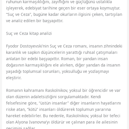
ruhunun karmaşıklığını, zayıflığını ve güçlüğünü ustalıkla
işleyerek, edebiyat tarihine geçen bir eser ortaya koymuştur.
“Suç ve Ceza”, bugüne kadar okurların ilgisini çeken, tartışılan
ve analiz edilen bir başyapıttır.
Suç ve Ceza kitap analizi
Fyodor Dostoyevski’nin Suç ve Ceza romanı, insanın zihnindeki
karanlık ve sapkın düşüncelerin yarattığı ruhsal çatışmaları
anlatan bir edebi başyapıttır. Roman, bir yandan insan
doğasının karmaşıklığını ele alırken, diğer yandan da insanın
yaşadığı toplumsal sorunları, yoksulluğu ve yozlaşmayı
eleştirir.
Romanın kahramanı Raskolnikov, yoksul bir öğrencidir ve var
olan düzenin adaletsizliğini sorgulamaktadır. Kendi
felsefesine göre, “üstün insanlar” diğer insanların hayatlarını
riske atan, “kötü” insanları öldürerek toplumun yararına
hareket edebilirler. Bu nedenle, Raskolnikov, yoksul bir tefeci
olan Alyona Ivanovna’yı öldürür ve çalınan para ile ailesinin
geçimini sağlar.