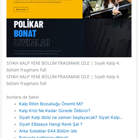
SİYAH KALP YENİ BÖLÜM FRAGMANI İZLE | Siyah Kalp 4.
bölüm fragmanı full
SİYAH KALP YENİ BÖLÜM FRAGMANI İZLE | Siyah Kalp 4.
bölüm fragmanı full
bunlara da bakın
Kalp Ritim Bozukluğu Önemli Mi?
Kalp Krizi Ne Kadar Sürede Öldürür?
Siyah Kalp dizisi ne zaman başlayacak? Siyah Kalp…
Siyah Elbiseye Hangi Renk Şal ?
Arka Sokaklar 644.Bölüm izle
Baharda kalbinize dikkat!