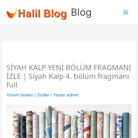
İçeriğe
Blog
atla
SİYAH KALP YENİ BÖLÜM FRAGMANI
İZLE | Siyah Kalp 4. bölüm fragmanı
full
Yorum bırakın
/
Diziler
/ Yazan
admin