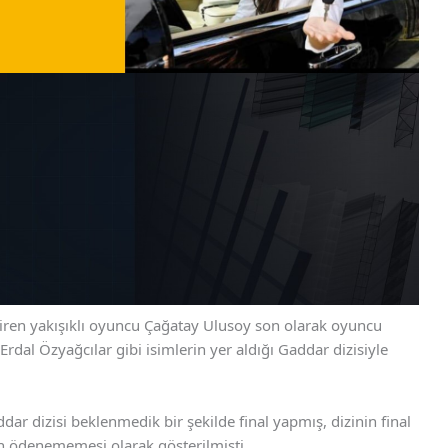
ettiren yakışıklı oyuncu Çağatay Ulusoy son olarak oyuncu
al Özyağcılar gibi isimlerin yer aldığı Gaddar dizisiyle
r dizisi beklenmedik bir şekilde final yapmış, dizinin final
n ödenememesi olarak gösterilmişti.