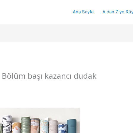
Ana Sayfa
A dan Z ye Rüy
 Bölüm başı kazancı dudak