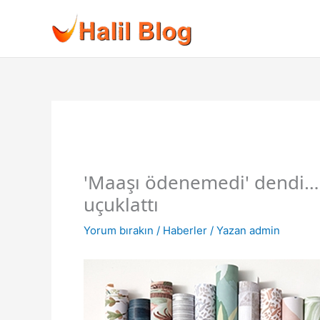
İçeriğe
atla
'Maaşı ödenemedi' dendi…
uçuklattı
Yorum bırakın
/
Haberler
/ Yazan
admin