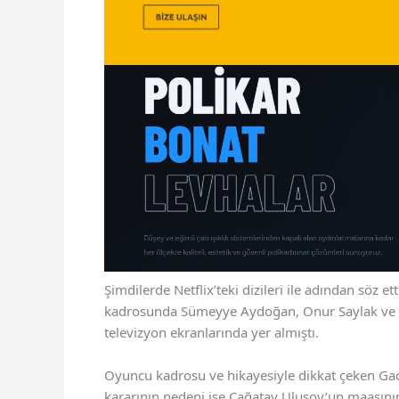
Şimdilerde Netflix’teki dizileri ile adından söz 
kadrosunda Sümeyye Aydoğan, Onur Saylak ve Erd
televizyon ekranlarında yer almıştı.
Oyuncu kadrosu ve hikayesiyle dikkat çeken Gadda
kararının nedeni ise Çağatay Ulusoy’un maaşını