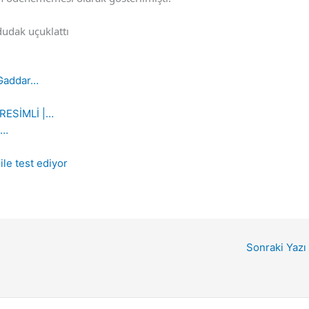
udak uçuklattı
 Gaddar…
RESİMLİ |…
i…
ile test ediyor
Sonraki Yazı