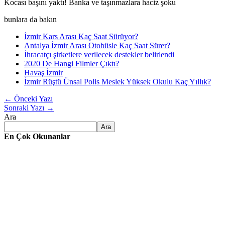
Kocası başını yaktı! Banka ve taşınmazlara haciz şoku
bunlara da bakın
İzmir Kars Arası Kaç Saat Sürüyor?
Antalya İzmir Arası Otobüsle Kaç Saat Sürer?
İhracatçı şirketlere verilecek destekler belirlendi
2020 De Hangi Filmler Çıktı?
Havaş İzmir
İzmir Rüştü Ünsal Polis Meslek Yüksek Okulu Kaç Yıllık?
←
Önceki Yazı
Sonraki Yazı
→
Ara
Ara
En Çok Okunanlar