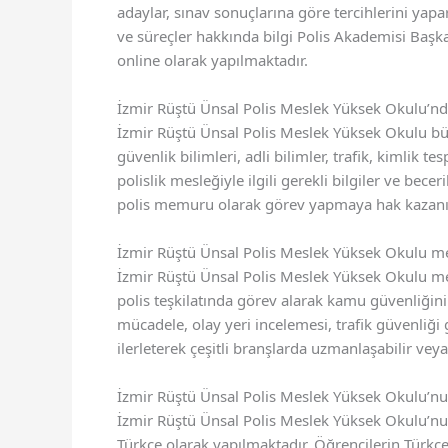
adaylar, sınav sonuçlarına göre tercihlerini yapar
ve süreçler hakkında bilgi Polis Akademisi Başka
online olarak yapılmaktadır.
İzmir Rüştü Ünsal Polis Meslek Yüksek Okulu’n
İzmir Rüştü Ünsal Polis Meslek Yüksek Okulu bü
güvenlik bilimleri, adli bilimler, trafik, kimlik 
polislik mesleğiyle ilgili gerekli bilgiler ve bec
polis memuru olarak görev yapmaya hak kazanır
İzmir Rüştü Ünsal Polis Meslek Yüksek Okulu me
İzmir Rüştü Ünsal Polis Meslek Yüksek Okulu me
polis teşkilatında görev alarak kamu güvenliğin
mücadele, olay yeri incelemesi, trafik güvenliği g
ilerleterek çeşitli branşlarda uzmanlaşabilir veya
İzmir Rüştü Ünsal Polis Meslek Yüksek Okulu’nun
İzmir Rüştü Ünsal Polis Meslek Yüksek Okulu’nun 
Türkçe olarak yapılmaktadır. Öğrencilerin Türkçe 