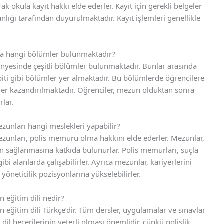
ak okula kayıt hakkı elde ederler. Kayıt için gerekli belgeler
nlığı tarafından duyurulmaktadır. Kayıt işlemleri genellikle
da hangi bölümler bulunmaktadır?
nyesinde çeşitli bölümler bulunmaktadır. Bunlar arasında
tespiti gibi bölümler yer almaktadır. Bu bölümlerde öğrencilere
eriler kazandırılmaktadır. Öğrenciler, mezun olduktan sonra
lar.
zunları hangi meslekleri yapabilir?
zunları, polis memuru olma hakkını elde ederler. Mezunlar,
in sağlanmasına katkıda bulunurlar. Polis memurları, suçla
ibi alanlarda çalışabilirler. Ayrıca mezunlar, kariyerlerini
 yöneticilik pozisyonlarına yükselebilirler.
 eğitim dili nedir?
eğitim dili Türkçe’dir. Tüm dersler, uygulamalar ve sınavlar
dil becerilerinin yeterli olması önemlidir, çünkü polislik