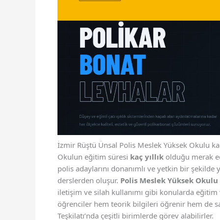
İzmir Rüştü Ünsal Polis Meslek Yüksek Okulu kaç 
Okulun eğitim süresi
kaç yıllık
olduğu merak ed
polis adaylarını donanımlı ve yetkin bir şekilde 
derslerden oluşur.
Polis Meslek Yüksek Okulu
iletişim ve silah kullanımı gibi konularda eğiti
öğrenciler hem teorik bilgileri öğrenir hem de 
Teşkilatı’nda çeşitli birimlerde görev alabilirler.