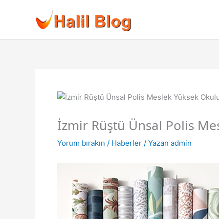
İçeriğe
atla
İzmir Rüştü Ünsal Polis Mes
Yorum bırakın
/
Haberler
/ Yazan
admin