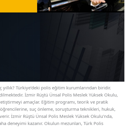
yıllık? Türkiye’deki polis eğitim kurumlarından biridir.
ilmektedir. İzmir Rüştü Ünsal Polis Meslek Yüksek Okulu,
yetiştirmeyi amaçlar. Eğitim programı, teorik ve pratik
öğrencilerine, suç önleme, soruşturma teknikleri, hukuk,
m verir. İzmir Rüştü Ünsal Polis Meslek Yüksek Okulu’nda,
saha deneyimi kazanır. Okulun mezunları, Türk Polis