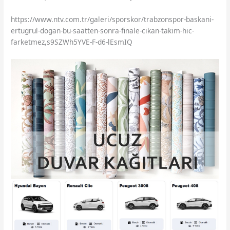
https://www.ntv.com.tr/galeri/sporskor/trabzonspor-baskani-
ertugrul-dogan-bu-saatten-sonra-finale-cikan-takim-hic-
farketmez,s9SZWh5YVE-F-d6-lEsmIQ