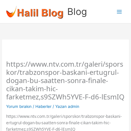
İçeriğe
Blog
atla
https://www.ntv.com.tr/galeri/spors
kor/trabzonspor-baskani-ertugrul-
dogan-bu-saatten-sonra-finale-
cikan-takim-hic-
farketmez,s9SZWh5YVE-F-d6-lEsmIQ
Yorum bırakın
/
Haberler
/ Yazan
admin
https://www.ntv.com.tr/galeri/sporskor/trabzonspor-baskani-
ertugrul-dogan-bu-saatten-sonra-finale-cikan-takim-hic-
farketmez,s9SZWh5YVE-F-d6-lEsmIQ