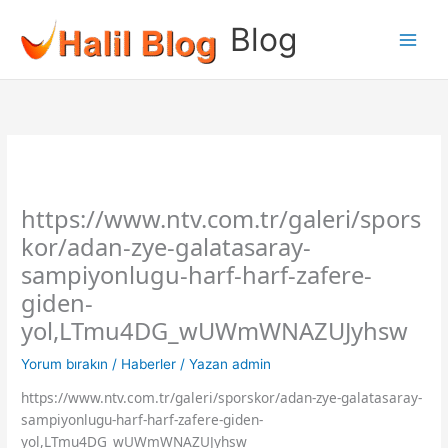
İçeriğe
Blog
atla
https://www.ntv.com.tr/galeri/spors
kor/adan-zye-galatasaray-
sampiyonlugu-harf-harf-zafere-
giden-
yol,LTmu4DG_wUWmWNAZUJyhsw
Yorum bırakın
/
Haberler
/ Yazan
admin
https://www.ntv.com.tr/galeri/sporskor/adan-zye-galatasaray-
sampiyonlugu-harf-harf-zafere-giden-
yol,LTmu4DG_wUWmWNAZUJyhsw