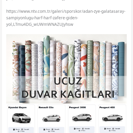
https://www.ntv.com.tr/galeri/sporskor/adan-zye-galatasaray-
sampiyonlugu-harf-harf-zafere-giden-
yol,LTmu4DG_wUWmWNAZUJyhsw