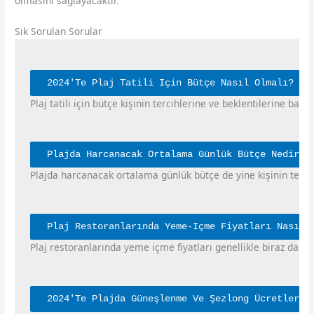
olmasını sağlayacaktır.
Sık Sorulan Sorular
2024'Te Plaj Tatili Için Bütçe Nasıl Olmalı?
Plaj tatili için bütçe kişinin tercihlerine ve beklentilerine bağ
Plajda Harcanacak Ortalama Günlük Bütçe Nedir?
Plajda harcanacak ortalama günlük bütçe de yine kişinin terci
Plaj Restoranlarında Yeme-Içme Fiyatları Nasıl?
Plaj restoranlarında yeme içme fiyatları genellikle biraz daha 
2024'Te Plajda Güneşlenme Ve Şezlong Ücretleri 