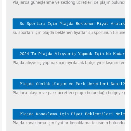
Plajlarda güneşlenme ve şezlong ücretleri de plajın bulunduğu b
Su Sporları Için Plajda Beklenen Fiyat Aralıkla
Su sporları için plajda beklenen fiyatlar su sporunun türüne, s
2024'Te Plajda Alışveriş Yapmak Için Ne Kadar B
Plajda alışveriş yapmak için ayrılacak bütçe yine kişinin tercihl
Plajda Günlük Ulaşım Ve Park Ücretleri Nasıl?
Plajlara ulaşım ve park ücretleri plajın bulunduğu bölgeye göre
Plajda Konaklama Için Fiyat Beklentileri Nelerd
Plajda konaklama için fiyatlar konaklama tesisinin bulunduğu b