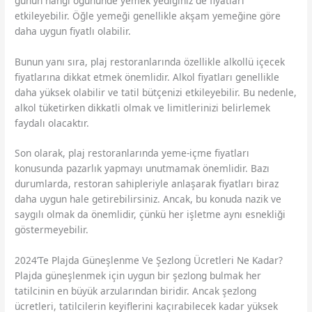
günün hangi öğününde yemek yediğiniz de fiyatları
etkileyebilir. Öğle yemeği genellikle akşam yemeğine göre
daha uygun fiyatlı olabilir.
Bunun yanı sıra, plaj restoranlarında özellikle alkollü içecek
fiyatlarına dikkat etmek önemlidir. Alkol fiyatları genellikle
daha yüksek olabilir ve tatil bütçenizi etkileyebilir. Bu nedenle,
alkol tüketirken dikkatli olmak ve limitlerinizi belirlemek
faydalı olacaktır.
Son olarak, plaj restoranlarında yeme-içme fiyatları
konusunda pazarlık yapmayı unutmamak önemlidir. Bazı
durumlarda, restoran sahipleriyle anlaşarak fiyatları biraz
daha uygun hale getirebilirsiniz. Ancak, bu konuda nazik ve
saygılı olmak da önemlidir, çünkü her işletme aynı esnekliği
göstermeyebilir.
2024’Te Plajda Güneşlenme Ve Şezlong Ücretleri Ne Kadar?
Plajda güneşlenmek için uygun bir şezlong bulmak her
tatilcinin en büyük arzularından biridir. Ancak şezlong
ücretleri, tatilcilerin keyiflerini kaçırabilecek kadar yüksek