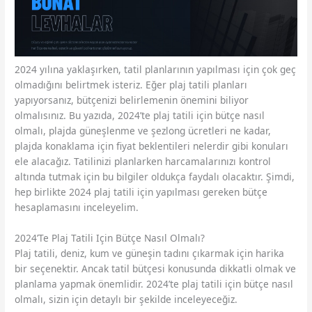
2024 yılına yaklaşırken, tatil planlarının yapılması için çok geç
olmadığını belirtmek isteriz. Eğer plaj tatili planları
yapıyorsanız, bütçenizi belirlemenin önemini biliyor
olmalısınız. Bu yazıda, 2024’te plaj tatili için bütçe nasıl
olmalı, plajda güneşlenme ve şezlong ücretleri ne kadar,
plajda konaklama için fiyat beklentileri nelerdir gibi konuları
ele alacağız. Tatilinizi planlarken harcamalarınızı kontrol
altında tutmak için bu bilgiler oldukça faydalı olacaktır. Şimdi,
hep birlikte 2024 plaj tatili için yapılması gereken bütçe
hesaplamasını inceleyelim.
2024’Te Plaj Tatili Için Bütçe Nasıl Olmalı?
Plaj tatili, deniz, kum ve güneşin tadını çıkarmak için harika
bir seçenektir. Ancak tatil bütçesi konusunda dikkatli olmak ve
planlama yapmak önemlidir. 2024’te plaj tatili için bütçe nasıl
olmalı, sizin için detaylı bir şekilde inceleyeceğiz.