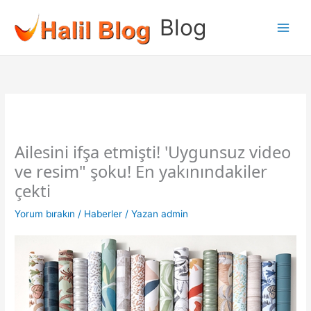
İçeriğe
Blog
atla
Ailesini ifşa etmişti! 'Uygunsuz video
ve resim" şoku! En yakınındakiler
çekti
Yorum bırakın
/
Haberler
/ Yazan
admin