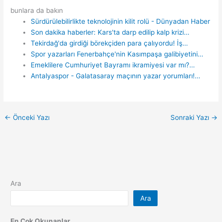
bunlara da bakın
Sürdürülebilirlikte teknolojinin kilit rolü - Dünyadan Haber
Son dakika haberler: Kars'ta darp edilip kalp krizi…
Tekirdağ'da girdiği börekçiden para çalıyordu! İş…
Spor yazarları Fenerbahçe'nin Kasımpaşa galibiyetini…
Emeklilere Cumhuriyet Bayramı ikramiyesi var mı?…
Antalyaspor - Galatasaray maçının yazar yorumları!…
←
Önceki Yazı
Sonraki Yazı
→
Ara
Ara
En Çok Okunanlar