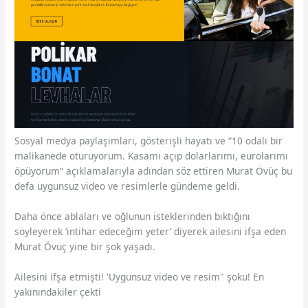
Sosyal medya paylaşımları, gösterişli hayatı ve “10 odalı bir
malikanede oturuyorum. Kasamı açıp dolarlarımı, eurolarımı
öpüyorum” açıklamalarıyla adından söz ettiren Murat Övüç bu
defa uygunsuz video ve resimlerle gündeme geldi.
Daha önce ablaları ve oğlunun isteklerinden bıktığını
söyleyerek ‘intihar edeceğim yeter’ diyerek ailesini ifşa eden
Murat Övüç yine bir şok yaşadı.
Ailesini ifşa etmişti! 'Uygunsuz video ve resim" şoku! En
yakınındakiler çekti