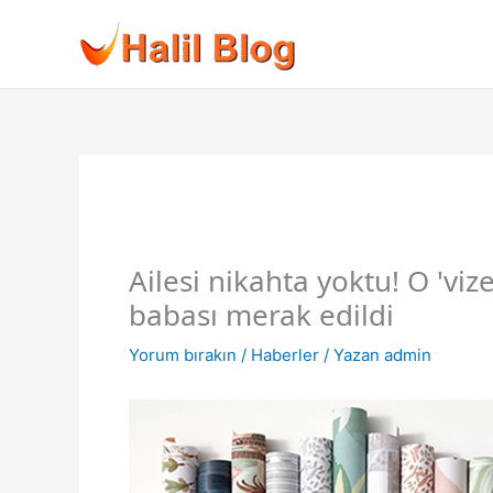
İçeriğe
atla
Ailesi nikahta yoktu! O 'v
babası merak edildi
Yorum bırakın
/
Haberler
/ Yazan
admin