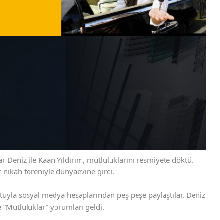
r Deniz ile Kaan Yıldırım, mutluluklarını resmiyete döktü.
r nikah töreniyle dünyaevine girdi.
otuyla sosyal medya hesaplarından peş peşe paylaştılar. Deniz
ve “Mutluluklar” yorumları geldi.