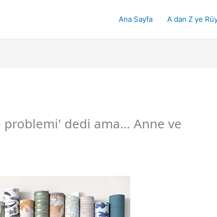
Ana Sayfa
A dan Z ye Rüy
ize problemi' dedi ama… Anne ve