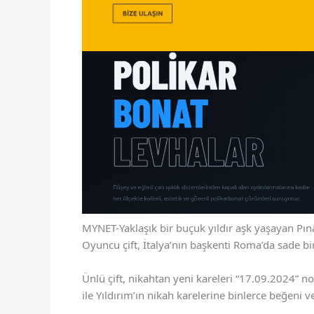
MYNET-Yaklaşık bir buçuk yıldır aşk yaşayan Pına
Oyuncu çift, İtalya’nın başkenti Roma’da sade bi
Ünlü çift, nikahtan yeni kareleri “17.09.2024” n
ile Yıldırım’ın nikah karelerine binlerce beğeni 