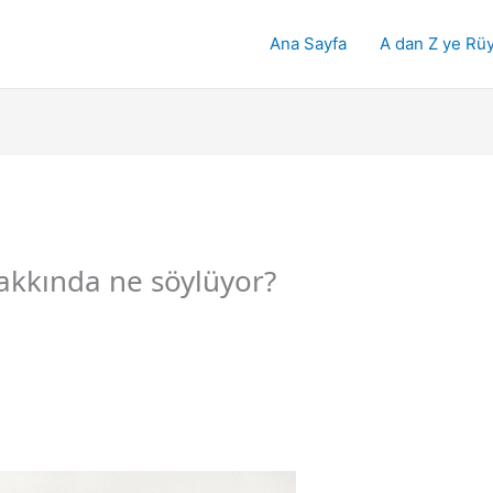
Ana Sayfa
A dan Z ye Rüy
 hakkında ne söylüyor?