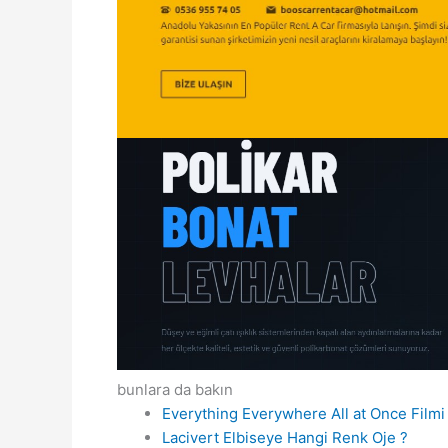
bunlara da bakın
Everything Everywhere All at Once Filmi
Lacivert Elbiseye Hangi Renk Oje ?