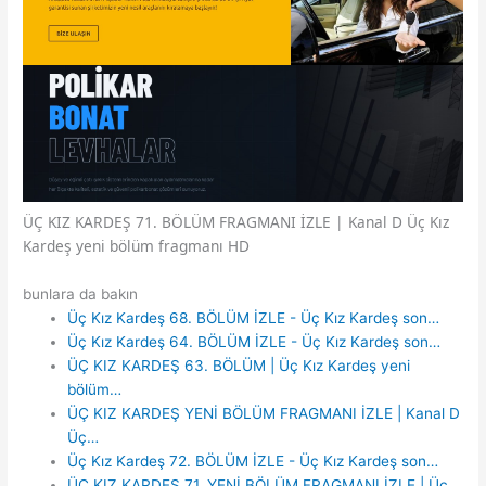
ÜÇ KIZ KARDEŞ 71. BÖLÜM FRAGMANI İZLE | Kanal D Üç Kız
Kardeş yeni bölüm fragmanı HD
bunlara da bakın
Üç Kız Kardeş 68. BÖLÜM İZLE - Üç Kız Kardeş son…
Üç Kız Kardeş 64. BÖLÜM İZLE - Üç Kız Kardeş son…
ÜÇ KIZ KARDEŞ 63. BÖLÜM | Üç Kız Kardeş yeni
bölüm…
ÜÇ KIZ KARDEŞ YENİ BÖLÜM FRAGMANI İZLE | Kanal D
Üç…
Üç Kız Kardeş 72. BÖLÜM İZLE - Üç Kız Kardeş son…
ÜÇ KIZ KARDEŞ 71. YENİ BÖLÜM FRAGMANI İZLE | Üç