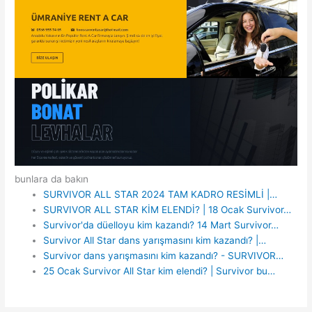
bunlara da bakın
SURVIVOR ALL STAR 2024 TAM KADRO RESİMLİ |…
SURVIVOR ALL STAR KİM ELENDİ? | 18 Ocak Survivor…
Survivor'da düelloyu kim kazandı? 14 Mart Survivor…
Survivor All Star dans yarışmasını kim kazandı? |…
Survivor dans yarışmasını kim kazandı? - SURVIVOR…
25 Ocak Survivor All Star kim elendi? | Survivor bu…