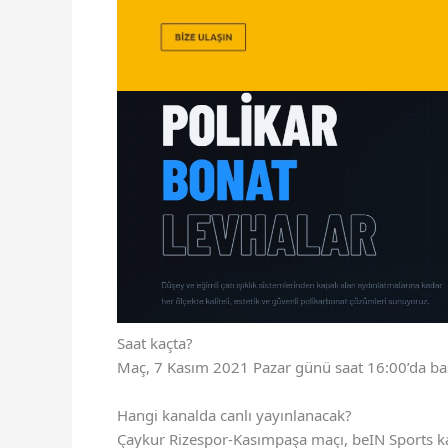
Saat kaçta?
Maç, 7 Kasım 2021 Pazar günü saat 16:00’da baş
Hangi kanalda canlı yayınlanacak?
Çaykur Rizespor-Kasımpaşa maçı, beIN Sports kan