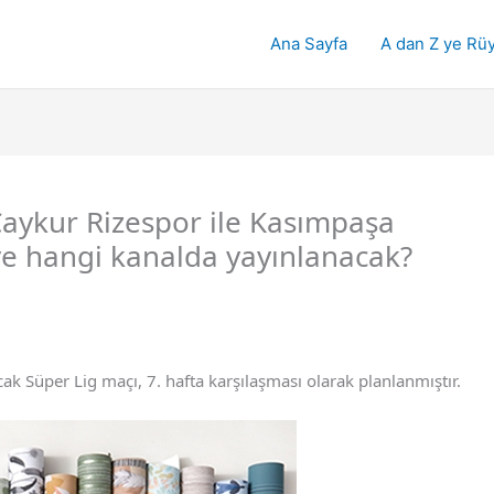
Ana Sayfa
A dan Z ye Rüy
 Çaykur Rizespor ile Kasımpaşa
e hangi kanalda yayınlanacak?
k Süper Lig maçı, 7. hafta karşılaşması olarak planlanmıştır.