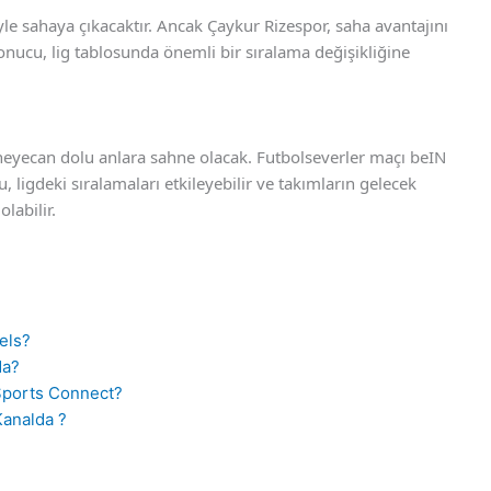
e sahaya çıkacaktır. Ancak Çaykur Rizespor, saha avantajını
onucu, lig tablosunda önemli bir sıralama değişikliğine
heyecan dolu anlara sahne olacak. Futbolseverler maçı beIN
, ligdeki sıralamaları etkileyebilir ve takımların gelecek
labilir.
els?
da?
Sports Connect?
Kanalda ?