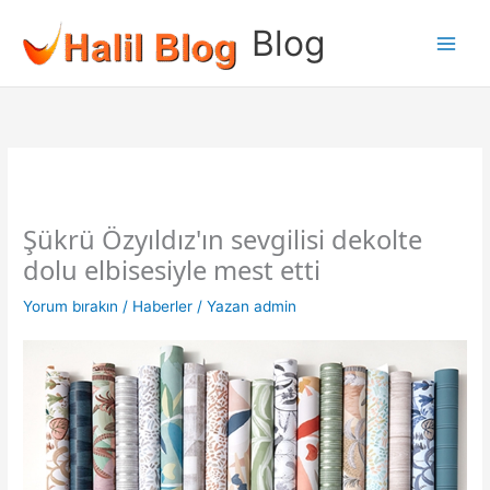
İçeriğe
Blog
atla
Şükrü Özyıldız'ın sevgilisi dekolte
dolu elbisesiyle mest etti
Yorum bırakın
/
Haberler
/ Yazan
admin