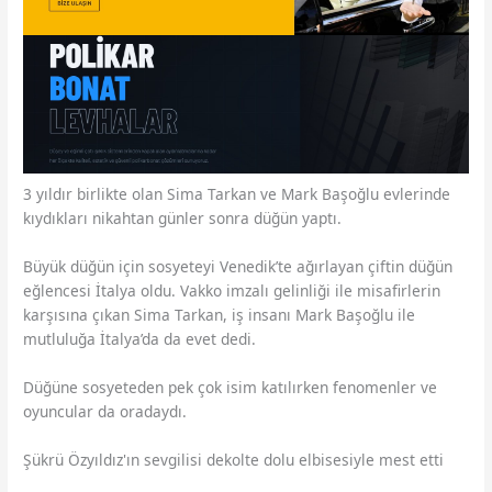
3 yıldır birlikte olan Sima Tarkan ve Mark Başoğlu evlerinde
kıydıkları nikahtan günler sonra düğün yaptı.
Büyük düğün için sosyeteyi Venedik’te ağırlayan çiftin düğün
eğlencesi İtalya oldu. Vakko imzalı gelinliği ile misafirlerin
karşısına çıkan Sima Tarkan, iş insanı Mark Başoğlu ile
mutluluğa İtalya’da da evet dedi.
Düğüne sosyeteden pek çok isim katılırken fenomenler ve
oyuncular da oradaydı.
Şükrü Özyıldız'ın sevgilisi dekolte dolu elbisesiyle mest etti