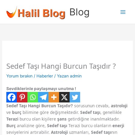
İçeriğe
Blog
atla
Sedef Taşı Hangi Burcun Taşıdır ?
Yorum bırakın
/
Haberler
/ Yazan
admin
Sevdiklerinle paylaşmayı unutma !
Sedef Taşı Hangi Burcun Taşıdır?
sorusunun cevabı,
astroloji
ve
burç
bilimine göre değişmektedir.
Sedef taşı
, genellikle
Terazi
burcu olan kişilere
şans
getirdiğine inanılmaktadır.
Burç
analizine göre,
Sedef taşı
Terazi burcu olanların
enerji
seviyelerini artırabilir.
Astroloji
uzmanları,
Sedef taşı
nın