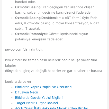
hareket eder.
Ozmotik Basınç:
Yarı geçirgen zar üzerinde oluşan
basınç, solventin geçişine karşı direnci ifade eder.
Ozmotik Basınç Denklemi:
π = cRT formülüyle ifade
edilir, π ozmotik basınç, c molar konsantrasyon, R gaz
sabiti, T sıcaklık.
Ozmotik Potansiyel:
Çözelti içerisindeki suyun
potansiyel enerjisini ifade eder.
jawoo.com ‘dan alıntıdır.
kim kimdir ne zaman nasıl nelerdir nedir ne işe yarar tüm
bilgiler
dünyadan ilginç ve değişik haberler en garip haberler burada
bunlara da bakın
Bitkilerde Yaprak Yapisi Ve Ozellikleri
Difuzyon Nedir
Bitkilerde Govde Yapisi Bilgileri
Turgor Nedir Turgor Basinci
Ağrılı Cinsel İlişki Hakkında Merak Edilen Bilgiler