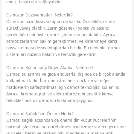
enerji tasarrufu sağlayabilir.
Ozmozun Dezavantajları Nelerdir?
Ozmozun bazı dezavantajları da vardır. Öncelikle, ozmoz
süreci yavaş olabilir. Zarın gözenekli yapısı ve basınç
gerekliliği nedeniyle ozmoz işlemi zaman alabilir. Ayrıca,
ozmoz zarlarının bakım gerektirmesi ve kirlenmeye karşı
hassas olması dezavantajlardan biridir. Bu nedenle, ozmoz
sistemleri düzenli bakım ve temizlik gerektirir.
Ozmozun Kullanıldığı Diğer Alanlar Nelerdir?
Ozmoz, su arıtma ve gıda endüstrisi dışında da birçok alanda
kullanılmaktadır. İlaç endüstrisinde, ilaçların ve diğer
maddelerin saflaştırılması için ozmoz teknolojisi kullanılır.
Ayrıca, kromatografi ve elektroforez gibi analitik kimya
tekniklerinde de ozmozun kullanımı yaygındır.
Ozmozun Sağlık İçin Önemi Nedir?
Ozmoz, sağlık açısından da önemlidir. Vücut hücrelerinin
normal işlevlerini sürdürebilmesi için ozmoz süreci gereklidir.
Hücreler, besin ve oksijen gibi maddeleri almak ve atık