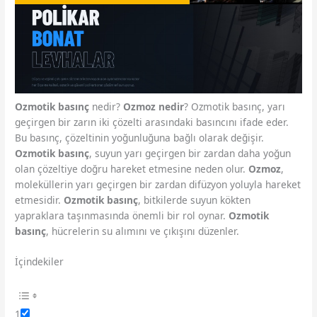
Ozmotik basınç
nedir?
Ozmoz nedir
? Ozmotik basınç, yarı
geçirgen bir zarın iki çözelti arasındaki basıncını ifade eder.
Bu basınç, çözeltinin yoğunluğuna bağlı olarak değişir.
Ozmotik basınç
, suyun yarı geçirgen bir zardan daha yoğun
olan çözeltiye doğru hareket etmesine neden olur.
Ozmoz
,
moleküllerin yarı geçirgen bir zardan difüzyon yoluyla hareket
etmesidir.
Ozmotik basınç
, bitkilerde suyun kökten
yapraklara taşınmasında önemli bir rol oynar.
Ozmotik
basınç
, hücrelerin su alımını ve çıkışını düzenler.
İçindekiler
1