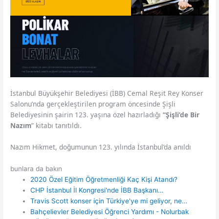
İstanbul Büyükşehir Belediyesi (İBB) Cemal Reşit Rey Konser
Salonu’nda gerçekleştirilen program öncesinde Şişli
Belediyesinin şairin 123. yaşına özel hazırladığı
“Şişli’de Bir
Nazım
” kitabı tanıtıldı.
Nazım Hikmet, doğumunun 123. yılında İstanbul’da anıldı
bunlara da bakın
2020 Özel Eğitim Öğretmenliği Kaç Kişi Atandı?
CHP İstanbul İl Kongresi'nde İBB Başkanı…
Travis Scott konser için Türkiye'ye mi geliyor, ne…
Bahçelievler Belediyesi Öğrenci Yardımı - Nolurbak