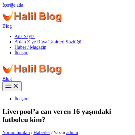
İçeriğe atla
Blog
Ana Sayfa
A dan Z ye Rüya Tabirleri Sözlüğü
Haber / Magazin
İletişim
Blog
İletişim
Liverpool’a can veren 16 yaşındaki
futbolcu kim?
Yorum bırakın
/
Haberler
/ Yazan
admin