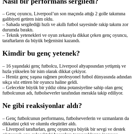
Nasıl bir performans sergiledi?
– Genç oyuncu, Liverpool’un son maçında attığı 2 golle takımına
galibiyeti getiren isim oldu.
– Sahada sergilediği hızlı ve akıllı futbol sayesinde rakip takımı zor
durumda bıraktı.
– Teknik yetenekleri ve oyun zekasıyla dikkat çeken genç oyuncu,
taraftarların da büyük beğenisini kazandı.
Kimdir bu genç yetenek?
– 16 yaşındaki genç futbolcu, Liverpool altyapısından yetişmiş ve
hızla yükselen bir isim olarak dikkat çekiyor.
– Henüz genç yaşına rağmen profesyonel futbol dünyasında adından
sıkça söz ettiren bir oyuncu haline geldi.
– Gelecekte büyük bir yıldız olma potansiyeline sahip olan genç
futbolcunun adı, futbolseverler tarafından merakla takip ediliyor.
Ne gibi reaksiyonlar aldı?
– Genç futbolcunun performansı, futbolseverlerin ve uzmanların da
dikkatini çekti ve olumlu eleştiriler aldı.
– Liverpool taraftarları, genç oyuncuya büyük bir sevgi ve destek