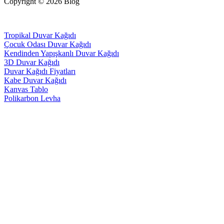
Copyright © 2026 Blog
Tropikal Duvar Kağıdı
Çocuk Odası Duvar Kağıdı
Kendinden Yapışkanlı Duvar Kağıdı
3D Duvar Kağıdı
Duvar Kağıdı Fiyatları
Kabe Duvar Kağıdı
Kanvas Tablo
Polikarbon Levha