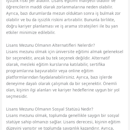
işsizlik riski yer alabilir. Lisans eğitimi maliyetli olabilir ve
öğrencilerin maddi olarak zorlanmalarına neden olabilir.
Ayrıca, bazı durumlarda mezun olduktan sonra iş bulmak zor
olabilir ve bu da işsizlik riskini artırabilir. Bununla birlikte,
doğru kariyer planlaması ve iş arama stratejileri ile bu yan
etkiler minimize edilebilir.
Lisans Mezunu Olmanın Alternatifleri Nelerdir?
Lisans mezunu olmak için üniversite eğitimi almak geleneksel
bir seçenektir, ancak bu tek seçenek değildir. Alternatif
olarak, mesleki eğitim kurslarına katılabilir, sertifika
programlarına başvurabilir veya online eğitim
platformlarından faydalanabilirsiniz. Ayrıca, bazı işlerde
deneyime dayalı olarak çalışmak da bir seçenektir. Önemli
olan, kişinin ilgi alanları ve kariyer hedeflerine uygun bir yol
seçmesidir.
Lisans Mezunu Olmanın Sosyal Statüsü Nedir?
Lisans mezunu olmak, toplumda genellikle saygın bir sosyal
statüye sahip olmanızı sağlar. Lisans derecesi, kişinin eğitim
düzeyini yansıtır ve toplumda saygınlık kazandırır. Ayrıca,