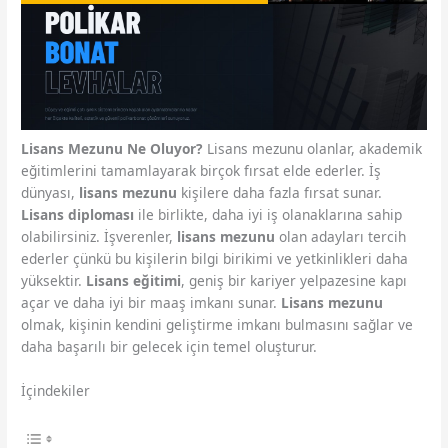
Lisans Mezunu Ne Oluyor?
Lisans mezunu olanlar, akademik
eğitimlerini tamamlayarak birçok fırsat elde ederler. İş
dünyası,
lisans mezunu
kişilere daha fazla fırsat sunar.
Lisans diploması
ile birlikte, daha iyi iş olanaklarına sahip
olabilirsiniz. İşverenler,
lisans mezunu
olan adayları tercih
ederler çünkü bu kişilerin bilgi birikimi ve yetkinlikleri daha
yüksektir.
Lisans eğitimi
, geniş bir kariyer yelpazesine kapı
açar ve daha iyi bir maaş imkanı sunar.
Lisans mezunu
olmak, kişinin kendini geliştirme imkanı bulmasını sağlar ve
daha başarılı bir gelecek için temel oluşturur.
İçindekiler