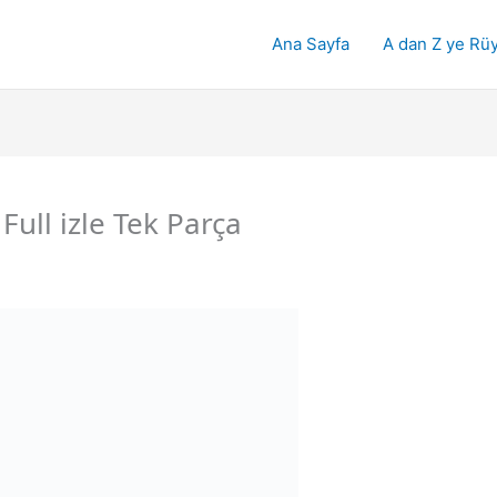
Ana Sayfa
A dan Z ye Rüy
ull izle Tek Parça