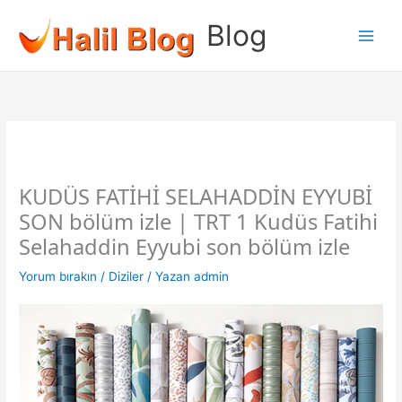
İçeriğe
Blog
atla
KUDÜS FATİHİ SELAHADDİN EYYUBİ
SON bölüm izle | TRT 1 Kudüs Fatihi
Selahaddin Eyyubi son bölüm izle
Yorum bırakın
/
Diziler
/ Yazan
admin