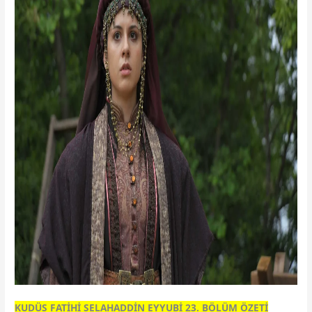
KUDÜS FATİHİ SELAHADDİN EYYUBİ 23. BÖLÜM ÖZETİ