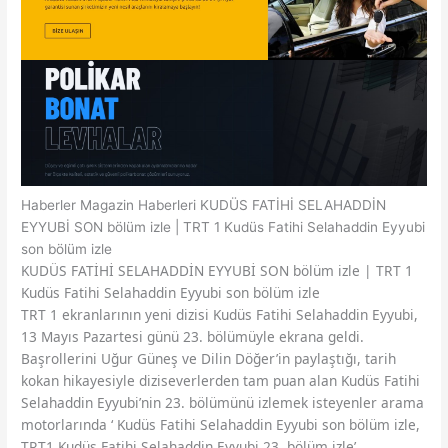
Haberler
Magazin Haberleri
KUDÜS FATİHİ SELAHADDİN
EYYUBİ SON bölüm izle | TRT 1 Kudüs Fatihi Selahaddin Eyyubi
son bölüm izle
KUDÜS FATİHİ SELAHADDİN EYYUBİ SON bölüm izle | TRT 1
Kudüs Fatihi Selahaddin Eyyubi son bölüm izle
TRT 1 ekranlarının yeni dizisi Kudüs Fatihi Selahaddin Eyyubi,
13 Mayıs Pazartesi günü 23. bölümüyle ekrana geldi.
Başrollerini Uğur Güneş ve Dilin Döğer’in paylaştığı, tarih
kokan hikayesiyle diziseverlerden tam puan alan Kudüs Fatihi
Selahaddin Eyyubi’nin 23. bölümünü izlemek isteyenler arama
motorlarında ‘ Kudüs Fatihi Selahaddin Eyyubi son bölüm izle,
TRT1 Kudüs Fatihi Selahaddin Eyyubi 23. bölüm izle’