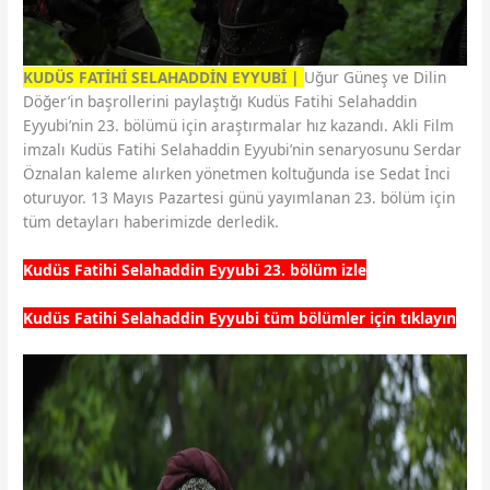
KUDÜS FATİHİ SELAHADDİN EYYUBİ |
Uğur Güneş ve Dilin
Döğer’in başrollerini paylaştığı Kudüs Fatihi Selahaddin
Eyyubi’nin 23. bölümü için araştırmalar hız kazandı. Akli Film
imzalı Kudüs Fatihi Selahaddin Eyyubi’nin senaryosunu Serdar
Öznalan kaleme alırken yönetmen koltuğunda ise Sedat İnci
oturuyor. 13 Mayıs Pazartesi günü yayımlanan 23. bölüm için
tüm detayları haberimizde derledik.
Kudüs Fatihi Selahaddin Eyyubi 23. bölüm izle
Kudüs Fatihi Selahaddin Eyyubi tüm bölümler için tıklayın