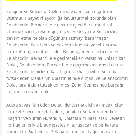
Zengiler ve Selçuklu Devletini savaşın eşiğine getiren
İltutmuş cinayetini aydınlığa kavuşturmak zorunda olan
Selahaddin, Bernard’ı ele geçirip; işlediği cürmü itiraf
ettirmek için harekete geçmiş ve Viktorya ile Bernard’ın
devam etmekte olan düğününe sızmayı başarmıştır.
Selahaddin, Karategin ve gazilerin Kudüs’e yönelik sızma
harekâtı düğünü altüst eder. Bu hengâmenin neticesinde
Selahaddin, Bernard’ı ele geçirecekken karşısına Dolat çıkar.
Dolat, Selahaddin’in Bernard’ı ele geçirmesine engel olur ve
Selahaddin ile birlikte Karategin, serhat gazileri ve alpları
tutsak eder. Melike’nin Dolat’ın elinde olması ve Selahaddin’in
Dolat tarafından tutsak edilmesi Zengi Cephesinde bardağı
taşıran son damla olur.
Adeta savaş ilan eden Dolat’ı durdurmak için aklındaki planı
harekete geçiren Selahaddin, bu planı Sultan Nureddin’e
ulaştırır ve Sultan Nureddin, Dolat’tan mühlet ister. Devletin
ileri gelenleriyle biat meselesini tartışacak ve bir karara
varacaktır. Biat olursa Selahaddin’in canı bağışlanacaktır.