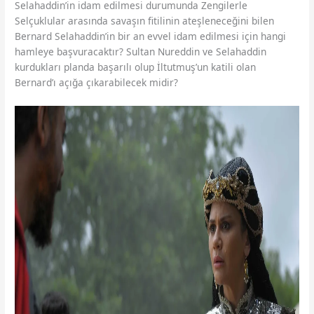
Selahaddin’in idam edilmesi durumunda Zengilerle
Selçuklular arasında savaşın fitilinin ateşleneceğini bilen
Bernard Selahaddin’in bir an evvel idam edilmesi için hangi
hamleye başvuracaktır? Sultan Nureddin ve Selahaddin
kurdukları planda başarılı olup İltutmuş’un katili olan
Bernard’ı açığa çıkarabilecek midir?