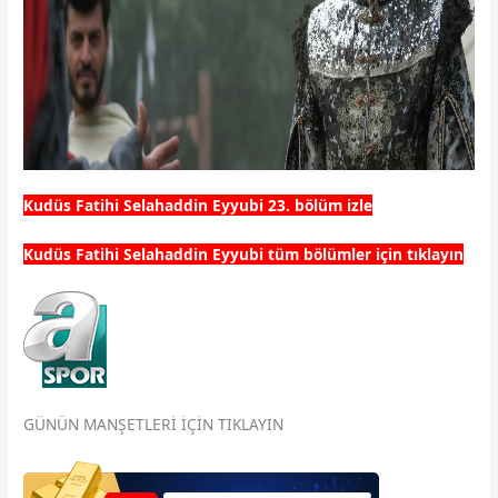
Kudüs Fatihi Selahaddin Eyyubi 23. bölüm izle
Kudüs Fatihi Selahaddin Eyyubi tüm bölümler için tıklayın
GÜNÜN MANŞETLERİ İÇİN TIKLAYIN