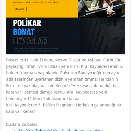
Başrollerini Halit Ergenç, Merve Dizdar ve Aslıhan Gürbüz’ün
paylaştığı, Star TV’nin iddialı yeni dizisi Kral Kaybederse’nin 5.
bölüm fragmanı yayınlandı. Gülseren Budayıcıoğlu’nun aynı
adlı eserinden uyarlanan dizinin yeni tanıtımına; Handan’ın
Fikret ile yakınlaşması ve Kenan’a “Herkesin çalamadığı bir
kapı var” demesi damga vurdu. Kral Kaybederse yeni
bölümüyle 11 Mart Salı akşamı Star’da…
Kral Kaybederse 5. bölüm fragmanı: Herkesin çalamadığı bir
kapı var Kenan!
bunlara da bakın
Star’ın iddialı dizisi Kral Kaybederse ekranlara…