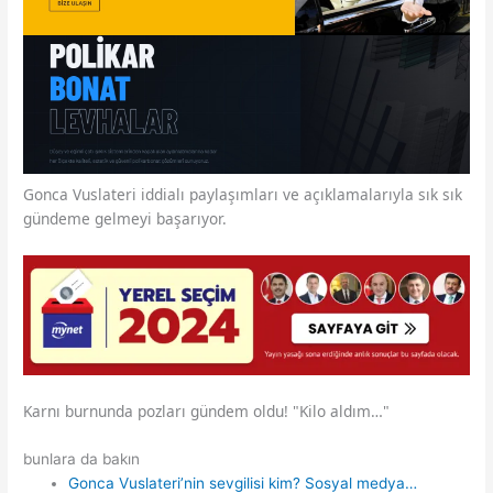
Gonca Vuslateri iddialı paylaşımları ve açıklamalarıyla sık sık
gündeme gelmeyi başarıyor.
Karnı burnunda pozları gündem oldu! "Kilo aldım…"
bunlara da bakın
Gonca Vuslateri’nin sevgilisi kim? Sosyal medya…