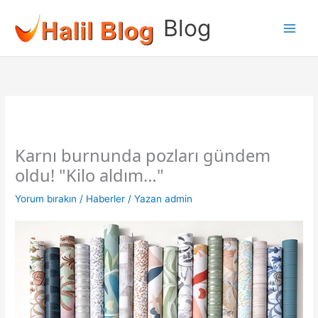
İçeriğe
Blog
atla
Karnı burnunda pozları gündem
oldu! "Kilo aldım…"
Yorum bırakın
/
Haberler
/ Yazan
admin