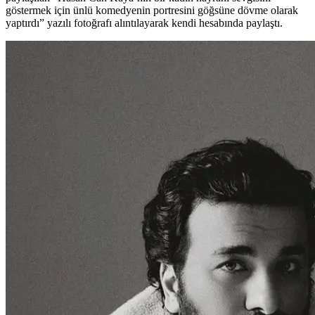
göstermek için ünlü komedyenin portresini göğsüne dövme olarak
yaptırdı” yazılı fotoğrafı alıntılayarak kendi hesabında paylaştı.