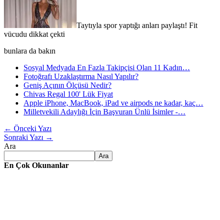
Taytıyla spor yaptığı anları paylaştı! Fit
vücudu dikkat çekti
bunlara da bakın
Sosyal Medyada En Fazla Takipçisi Olan 11 Kadın…
Fotoğrafı Uzaklaştırma Nasıl Yapılır?
Geniş Açının Ölçüsü Nedir?
Chivas Regal 100' Lük Fiyat
Apple iPhone, MacBook, iPad ve airpods ne kadar, kaç…
Milletvekili Adaylığı İçin Başvuran Ünlü İsimler -…
←
Önceki Yazı
Sonraki Yazı
→
Ara
Ara
En Çok Okunanlar