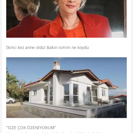
İkinci kez anne oldu! Bakın ismini ne koydu
“SİZE ÇOK ÖZENİYORUM”