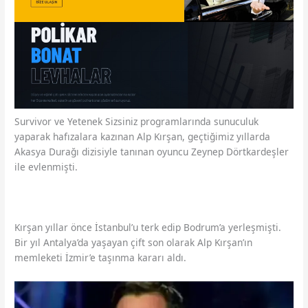
Survivor ve Yetenek Sizsiniz programlarında sunuculuk
yaparak hafızalara kazınan Alp Kırşan, geçtiğimiz yıllarda
Akasya Durağı dizisiyle tanınan oyuncu Zeynep Dörtkardeşler
ile evlenmişti.
Kırşan yıllar önce İstanbul’u terk edip Bodrum’a yerleşmişti.
Bir yıl Antalya’da yaşayan çift son olarak Alp Kırşan’ın
memleketi İzmir’e taşınma kararı aldı.