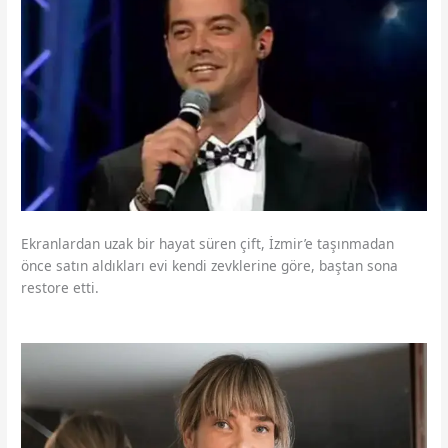
Ekranlardan uzak bir hayat süren çift, İzmir’e taşınmadan
önce satın aldıkları evi kendi zevklerine göre, baştan sona
restore etti.