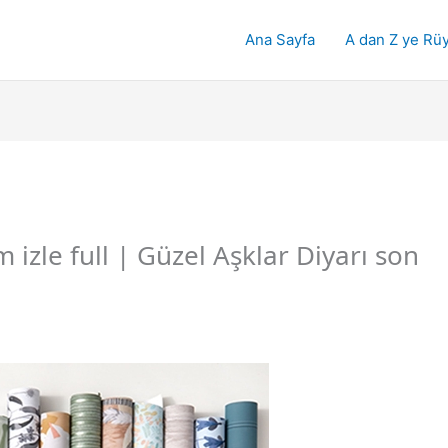
Ana Sayfa
A dan Z ye Rüy
 izle full | Güzel Aşklar Diyarı son