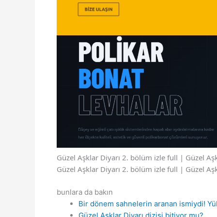
Güzel Aşklar Diyarı 2. bölüm izle full | Güzel A
Güzel Aşklar Diyarı 2. bölüm izle full | Güzel A
bunlara da bakın
Bir dönem sahnelerin aranan ismiydi! Y
Güzel Aşklar Diyarı dizisi bitiyor mu?