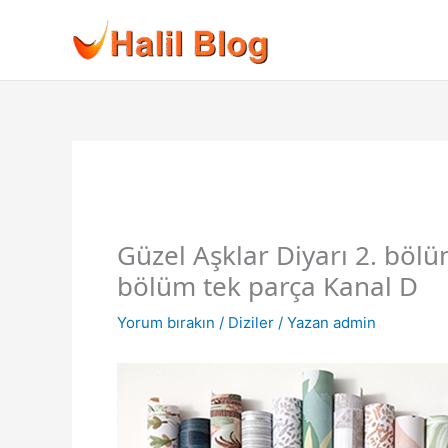
İçeriğe
atla
Güzel Aşklar Diyarı 2. bölüm
bölüm tek parça Kanal D
Yorum bırakın
/
Diziler
/ Yazan
admin