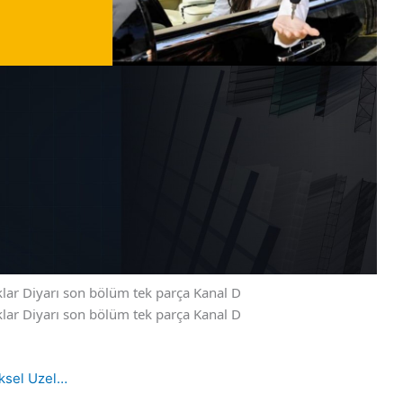
şklar Diyarı son bölüm tek parça Kanal D
şklar Diyarı son bölüm tek parça Kanal D
üksel Uzel…