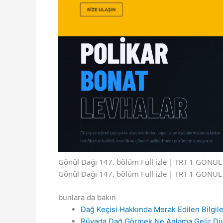
Gönül Dağı 147. bölüm Full izle | TRT 1 GÖN
Gönül Dağı 147. bölüm Full izle | TRT 1 GÖN
bunlara da bakın
Dağ Keçisi Hakkında Merak Edilen Bilgile
Rüyada Dağ Görmek Ne Anlama Gelir Di