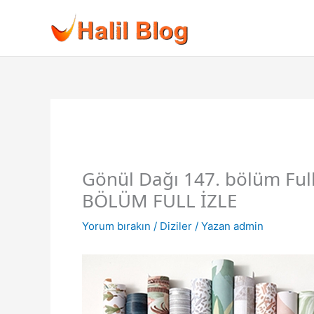
İçeriğe
atla
Gönül Dağı 147. bölüm Ful
BÖLÜM FULL İZLE
Yorum bırakın
/
Diziler
/ Yazan
admin