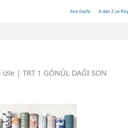
Ana Sayfa
A dan Z ye Rüy
l izle | TRT 1 GÖNÜL DAĞI SON