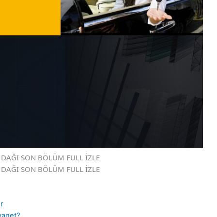
ÜL DAĞI SON BÖLÜM FULL İZLE
ÜL DAĞI SON BÖLÜM FULL İZLE
r
yanet?