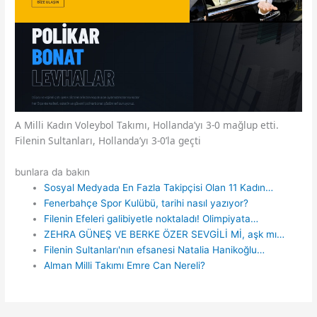
A Milli Kadın Voleybol Takımı, Hollanda’yı 3-0 mağlup etti.
Filenin Sultanları, Hollanda’yı 3-0’la geçti
bunlara da bakın
Sosyal Medyada En Fazla Takipçisi Olan 11 Kadın…
Fenerbahçe Spor Kulübü, tarihi nasıl yazıyor?
Filenin Efeleri galibiyetle noktaladı! Olimpiyata…
ZEHRA GÜNEŞ VE BERKE ÖZER SEVGİLİ Mİ, aşk mı…
Filenin Sultanları'nın efsanesi Natalia Hanikoğlu…
Alman Milli Takımı Emre Can Nereli?