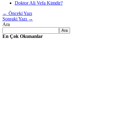
Doktor Ali Vefa Kimdir?
←
Önceki Yazı
Sonraki Yazı
→
Ara
Ara
En Çok Okunanlar