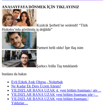
ANASAYFAYA DÖNMEK İÇİN TIKLAYINIZ
Kızılcık Şerbeti’ne seslendi! “Türk
Hukuku’nda görülmüş iş değildir”
Partneri belli oldu! İşte flaş isim
Şarkıcı Atilla Taş tutuklandı
bunlara da bakın
Evli Erkek Aşık Olursa - Nolurbak
Ne Kadar Ek Ders Ücreti Alırım?
YILDIZLAR BANA UZAK 4. yeni bölüm fragmanı | atv…
YILDIZLAR BANA UZAK yeni bölüm fragmanı izle |…
YILDIZLAR BANA UZAK yeni bölüm fragmanı |
Yıldızlar…