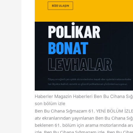
Haberler
Magazin Haberleri
Ben Bu Cihana Sı
son bölüm izle
Ben Bu Cihana Sığmazam 61. YENİ BÖLÜM İZLE 
atv ekranlarından yayınlanan Ben Bu Cihana Sığ
beklenen 61. bölüm için arama motorlarında ar
izle, Ben Bu Cihana Sığmazam izle, Ben Bu Ciha