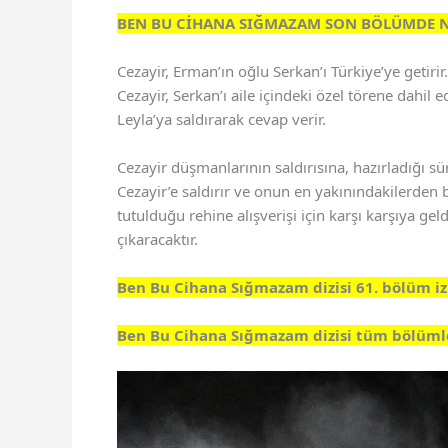
BEN BU CİHANA SIĞMAZAM SON
BÖLÜMDE N
Cezayir, Erman’ın oğlu Serkan’ı Türkiye’ye getirir
Cezayir, Serkan’ı aile içindeki özel törene dahil e
Leyla’ya saldırarak cevap verir.
Cezayir düşmanlarının saldırısına, hazırladığı sürp
Cezayir’e saldırır ve onun en yakınındakilerden b
tutulduğu rehine alışverişi için karşı karşıya ge
çıkaracaktır.
Ben Bu Cihana Sığmazam dizisi 61. bölüm iz
Ben Bu Cihana Sığmazam dizisi tüm bölümler