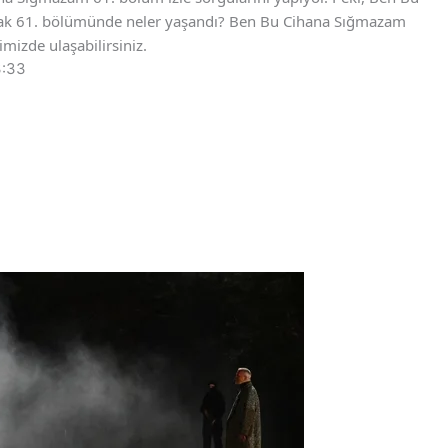
ak 61. bölümünde neler yaşandı? Ben Bu Cihana Sığmazam
imizde ulaşabilirsiniz.
3:33