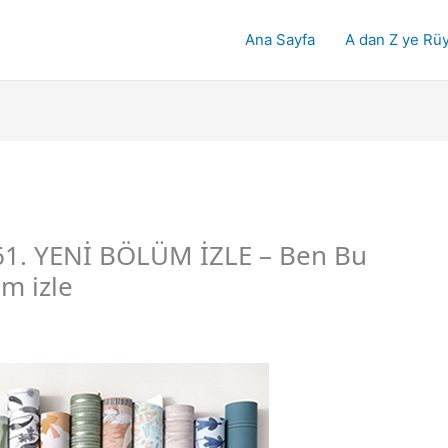
Ana Sayfa
A dan Z ye Rüy
1. YENİ BÖLÜM İZLE – Ben Bu
m izle