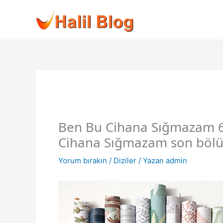
İçeriğe
atla
Ben Bu Cihana Sığmazam 6
Cihana Sığmazam son bölü
Yorum bırakın
/
Diziler
/ Yazan
admin