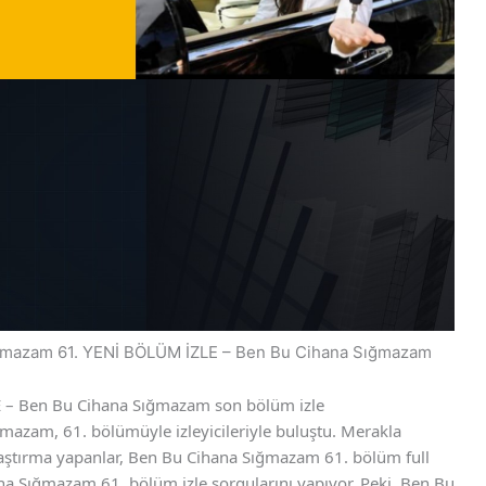
ğmazam 61. YENİ BÖLÜM İZLE – Ben Bu Cihana Sığmazam
– Ben Bu Cihana Sığmazam son bölüm izle
mazam, 61. bölümüyle izleyicileriyle buluştu. Merakla
aştırma yapanlar, Ben Bu Cihana Sığmazam 61. bölüm full
na Sığmazam 61. bölüm izle sorgularını yapıyor. Peki, Ben Bu