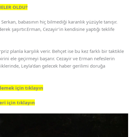
ELER OLDU?
. Serkan, babasının hiç bilmediği karanlık yüzüyle tanışır.
derek şaşırtır.Erman, Cezayir’in kendisine yaptığı teklife
riz planla karşılık verir. Behçet ise bu kez farklı bir taktikle
irini ele geçirmeyi başarır. Cezayir ve Erman nefeslerin
ldiklerinde, Leyla’dan gelecek haber gerilimi doruğa
lemek için tıklayın
i için tıklayın