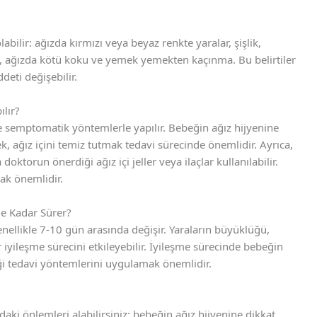
labilir: ağızda kırmızı veya beyaz renkte yaralar, şişlik,
k, ağızda kötü koku ve yemek yemekten kaçınma. Bu belirtiler
ddeti değişebilir.
ılır?
kle semptomatik yöntemlerle yapılır. Bebeğin ağız hijyenine
, ağız içini temiz tutmak tedavi sürecinde önemlidir. Ayrıca,
oktorun önerdiği ağız içi jeller veya ilaçlar kullanılabilir.
ak önemlidir.
Ne Kadar Sürer?
enellikle 7-10 gün arasında değişir. Yaraların büyüklüğü,
r iyileşme sürecini etkileyebilir. İyileşme sürecinde bebeğin
ği tedavi yöntemlerini uygulamak önemlidir.
daki önlemleri alabilirsiniz: bebeğin ağız hijyenine dikkat