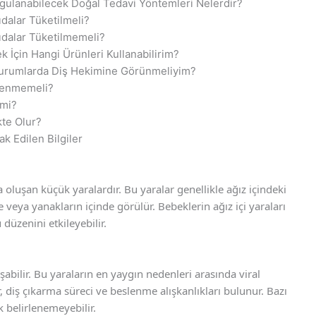
Uygulanabilecek Doğal Tedavi Yöntemleri Nelerdir?
ıdalar Tüketilmeli?
Gıdalar Tüketilmemeli?
k İçin Hangi Ürünleri Kullanabilirim?
 Durumlarda Diş Hekimine Görünmeliyim?
zlenmemeli?
 mi?
kte Olur?
k Edilen Bilgiler
a oluşan küçük yaralardır. Bu yaralar genellikle ağız içindeki
veya yanakların içinde görülür. Bebeklerin ağız içi yaraları
düzenini etkileyebilir.
uşabilir. Bu yaraların en yaygın nedenleri arasında viral
r, diş çıkarma süreci ve beslenme alışkanlıkları bulunur. Bazı
k belirlenemeyebilir.