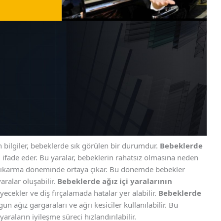
 bilgiler, bebeklerde sık görülen bir durumdur.
Bebeklerde
ı ifade eder. Bu yaralar, bebeklerin rahatsız olmasına neden
 çıkarma döneminde ortaya çıkar. Bu dönemde bebekler
aralar oluşabilir.
Bebeklerde ağız içi yaralarının
yecekler ve diş fırçalamada hatalar yer alabilir.
Bebeklerde
un ağız gargaraları ve ağrı kesiciler kullanılabilir. Bu
 yaraların iyileşme süreci hızlandırılabilir.