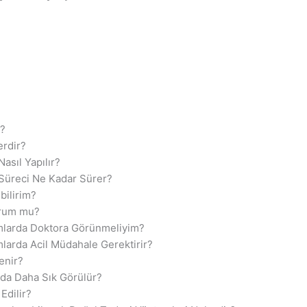
r?
erdir?
asıl Yapılır?
 Süreci Ne Kadar Sürer?
bilirim?
Durum mu?
umlarda Doktora Görünmeliyim?
mlarda Acil Müdahale Gerektirir?
enir?
rda Daha Sık Görülür?
Edilir?