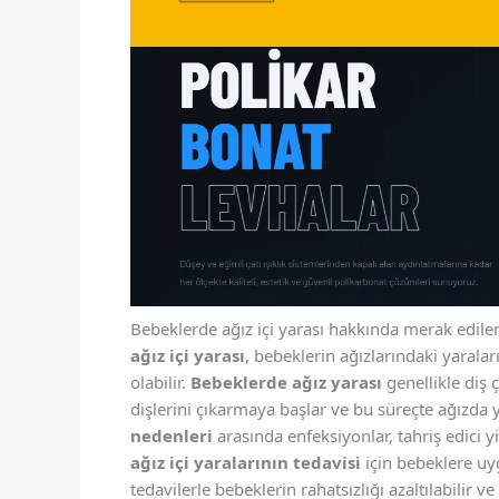
Bebeklerde ağız içi yarası hakkında merak edilen
ağız içi yarası
, bebeklerin ağızlarındaki yaralar
olabilir.
Bebeklerde ağız yarası
genellikle diş
dişlerini çıkarmaya başlar ve bu süreçte ağızda y
nedenleri
arasında enfeksiyonlar, tahriş edici yi
ağız içi yaralarının tedavisi
için bebeklere uyg
tedavilerle bebeklerin rahatsızlığı azaltılabilir ve