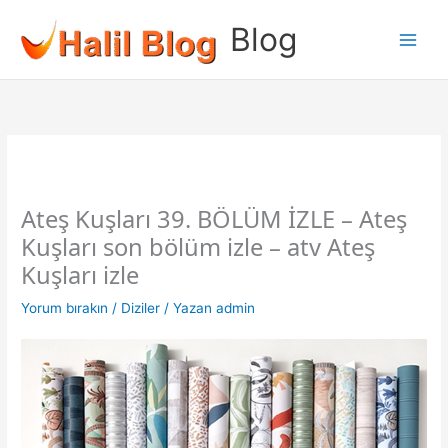
İçeriğe
Blog
atla
Ateş Kuşları 39. BÖLÜM İZLE – Ateş
Kuşları son bölüm izle – atv Ateş
Kuşları izle
Yorum bırakın
/
Diziler
/ Yazan
admin