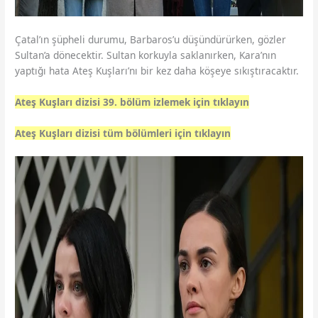
Çatal’ın şüpheli durumu, Barbaros’u düşündürürken, gözler
Sultan’a dönecektir. Sultan korkuyla saklanırken, Kara’nın
yaptığı hata Ateş Kuşları’nı bir kez daha köşeye sıkıştıracaktır.
Ateş Kuşları dizisi 39. bölüm izlemek için tıklayı
n
Ateş Kuşları dizisi tüm bölümleri için tıklayın