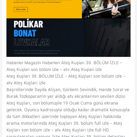
Haberler
Magazin Haberleri
Ateş Kuşları 39. BÖLÜM İZLE –
Ateş Kuşları son bölüm izle – atv Ateş Kuşları izle
Ateş Kuşları 39. BÖLÜM İZLE – Ateş Kuşları son bölüm izle –
atv Ateş Kuşları izle
Başrollerinde İlayda Alişan, Görkem Sevindik, Hande Soral ve
Burak Tozkoparan’ın yer aldığı atv ekranlarının sevilen dizisi
Ateş Kuşları, son bölümüyle 19 Ocak Cuma günü ekrana
gelecek. Oyuncu kadrosuyla olduğu kadar dramatik konusuyla
da tüm dikkatleri üzerinde toplayan Ateş Kuşları hakkında
arama motorlarında Ateş Kuşları 39. bölüm full izle – Ateş
Kuşları son bölüm izle – atv Ateş Kuşları izle full HD
sorgulamaları yapıyor. İşte Ateş Kuşları 39. bölüm detayları…