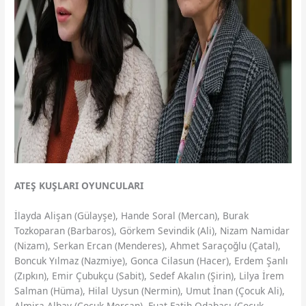
ATEŞ KUŞLARI OYUNCULARI
İlayda Alişan (Gülayşe), Hande Soral (Mercan), Burak
Tozkoparan (Barbaros), Görkem Sevindik (Ali), Nizam Namidar
(Nizam), Serkan Ercan (Menderes), Ahmet Saraçoğlu (Çatal),
Boncuk Yılmaz (Nazmiye), Gonca Cilasun (Hacer), Erdem Şanlı
(Zıpkın), Emir Çubukçu (Sabit), Sedef Akalın (Şirin), Lilya İrem
Salman (Hüma), Hilal Uysun (Nermin), Umut İnan (Çocuk Ali),
Almira Albay (Çocuk Mercan), Fuat Fatih Odabaşı (Çocuk