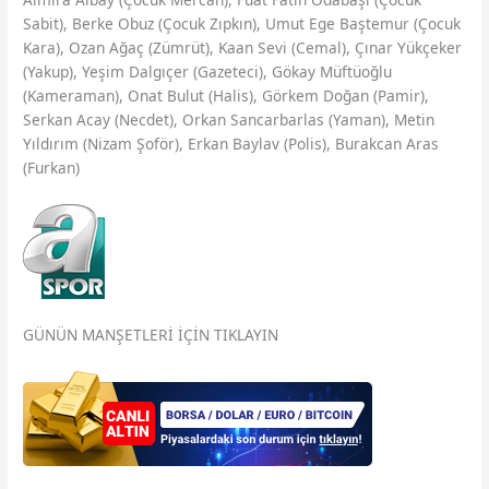
Sabit), Berke Obuz (Çocuk Zıpkın), Umut Ege Baştemur (Çocuk
Kara), Ozan Ağaç (Zümrüt), Kaan Sevi (Cemal), Çınar Yükçeker
(Yakup), Yeşim Dalgıçer (Gazeteci), Gökay Müftüoğlu
(Kameraman), Onat Bulut (Halis), Görkem Doğan (Pamir),
Serkan Acay (Necdet), Orkan Sancarbarlas (Yaman), Metin
Yıldırım (Nizam Şoför), Erkan Baylav (Polis), Burakcan Aras
(Furkan)
GÜNÜN MANŞETLERİ İÇİN TIKLAYIN