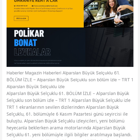
Haberler
Magazin Haberleri
Alparslan Büyük Selçuklu 61.
BÖLÜM İZLE – Alparslan Büyük Selçuklu son bölüm izle – TRT 1
Alparslan Büyük Selçuklu izle
Alparslan Büyük Selçuklu 61. BÖLÜM İZLE – Alparslan Büyük
Selçuklu son bölüm izle – TRT 1 Alparslan Büyük Selçuklu izle
TRT 1 ekranlarının sevilen dizilerinden Alparslan Büyük
Selçuklu, 61. bölümüyle 6 Kasım Pazartesi günü seyircisi ile
buluştu. Alparslan Büyük Selçuklu izleyicileri, yeni bölümü
heyecanla beklerken arama motorlarında Alparslan Büyük
Selçuklu 61. yeni bölümüyle ilgili bilgiler aratılmaya başlandı.