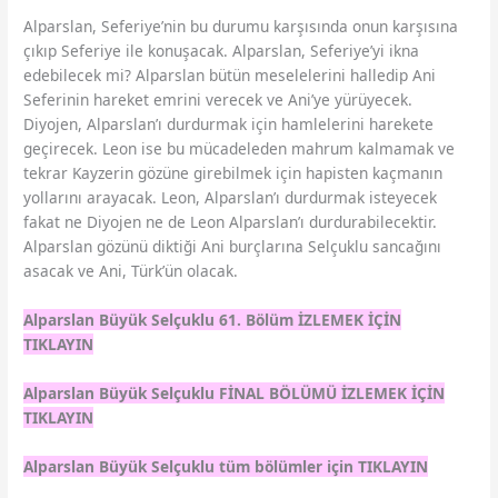
Alparslan, Seferiye’nin bu durumu karşısında onun karşısına
çıkıp Seferiye ile konuşacak. Alparslan, Seferiye’yi ikna
edebilecek mi? Alparslan bütün meselelerini halledip Ani
Seferinin hareket emrini verecek ve Ani’ye yürüyecek.
Diyojen, Alparslan’ı durdurmak için hamlelerini harekete
geçirecek. Leon ise bu mücadeleden mahrum kalmamak ve
tekrar Kayzerin gözüne girebilmek için hapisten kaçmanın
yollarını arayacak. Leon, Alparslan’ı durdurmak isteyecek
fakat ne Diyojen ne de Leon Alparslan’ı durdurabilecektir.
Alparslan gözünü diktiği Ani burçlarına Selçuklu sancağını
asacak ve Ani, Türk’ün olacak.
Alparslan Büyük Selçuklu 61. Bölüm İZLEMEK İÇİN
TIKLAYIN
Alparslan Büyük Selçuklu FİNAL BÖLÜMÜ İZLEMEK İÇİN
TIKLAYIN
Alparslan Büyük Selçuklu tüm bölümler için TIKLAYIN