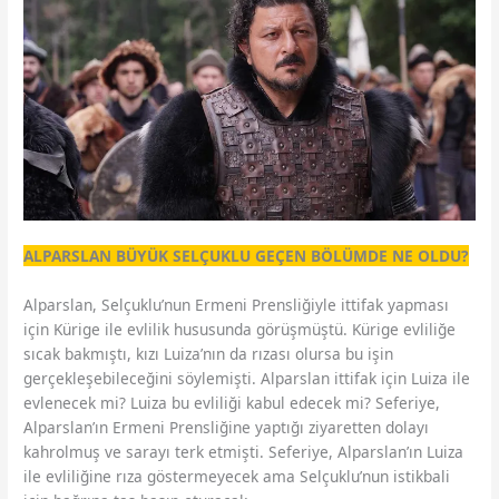
ALPARSLAN BÜYÜK SELÇUKLU GEÇEN BÖLÜMDE NE OLDU?
Alparslan, Selçuklu’nun Ermeni Prensliğiyle ittifak yapması
için Kürige ile evlilik hususunda görüşmüştü. Kürige evliliğe
sıcak bakmıştı, kızı Luiza’nın da rızası olursa bu işin
gerçekleşebileceğini söylemişti. Alparslan ittifak için Luiza ile
evlenecek mi? Luiza bu evliliği kabul edecek mi? Seferiye,
Alparslan’ın Ermeni Prensliğine yaptığı ziyaretten dolayı
kahrolmuş ve sarayı terk etmişti. Seferiye, Alparslan’ın Luiza
ile evliliğine rıza göstermeyecek ama Selçuklu’nun istikbali