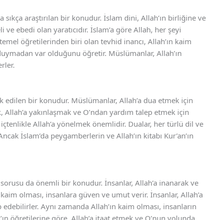
 sıkça araştırılan bir konudur. İslam dini, Allah’ın birliğine ve
i ve ebedi olan yaratıcıdır. İslam’a göre Allah, her şeyi
temel öğretilerinden biri olan tevhid inancı, Allah’ın kaim
 duymadan var olduğunu öğretir. Müslümanlar, Allah’ın
rler.
 edilen bir konudur. Müslümanlar, Allah’a dua etmek için
k, Allah’a yakınlaşmak ve O’ndan yardım talep etmek için
içtenlikle Allah’a yönelmek önemlidir. Dualar, her türlü dil ve
. Ancak İslam’da peygamberlerin ve Allah’ın kitabı Kur’an’ın
sorusu da önemli bir konudur. İnsanlar, Allah’a inanarak ve
kaim olması, insanlara güven ve umut verir. İnsanlar, Allah’a
 edebilirler. Aynı zamanda Allah’ın kaim olması, insanların
’ın öğretilerine göre, Allah’a itaat etmek ve O’nun yolunda