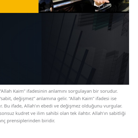
“Allah Kaim” ifadesinin anlamını sorgulayan bir sorudur.
sabit, değişmez” anlamına gelir. “Allah Kaim” ifadesi ise
ir. Bu ifade, Allah’ın ebedi ve değişmez olduğunu vurgular.
nsuz kudret ve ilim sahibi olan tek ilahtır. Allah’ın sabitliği
ç prensiplerinden biridir.