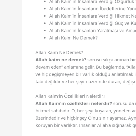
Allah Kaim’in İnsanlara Verdiği Özgürlü
Allah Kaim’in İnsanların İbadetlerine Y
Allah Kaim’in İnsanlara Verdiği Hikmet N
Allah Kaim’in İnsanlara Verdiği Güç ve K
Allah Kaim’in İnsanları Yaratması ve Ama
Allah Kaim Ne Demek?
Allah Kaim Ne Demek?
Allah kaim ne demek?
sorusu sıkça aranan bir
devam eden” anlamına gelir. Bu bağlamda, “Allah
ve hiç değişmeyen bir varlık olduğu anlatılmak ist
tabi değildir ve her şeyin üzerinde duran, değişm
Allah Kaim’in Özellikleri Nelerdir?
Allah Kaim’in özellikleri nelerdir?
sorusu da m
hikmet sahibidir. O, her şeyi kuşatan, yöneten ve 
üzerindedir ve hiçbir şey O’nu sınırlayamaz. Ayn
koruyan bir varlıktır. İnsanlar Allah’a sığınarak 