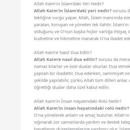
Allah Kaim’in İslam’daki Yeri Nedir?
Allah Kaim’in İslam’daki yeri nedir?
sorusu da
tekliğine vurgu yapar. Allah, İslam inancında ezel
yaratan, koruyan ve yöneten tek ilahtır. İslam’ın 
olduğunu ve O’nun başka hiçbir varlığa ihtiyaç
kudretine ve hikmetine inanarak O’na ibadet ede
Allah Kaim’e Nasıl Dua Edilir?
Allah Kaim’e nasıl dua edilir?
sorusu da merak
namaz kılarlar ve özel dualar okurlar. Dua etme
yapılan bir ibadettir. Dua ederken, samimiyet ve 
şekilde yapılabilir, çünkü Allah tüm dilleri anlar
öğrettiği dualar daha özel kabul edilir.
Allah Kaim’in İnsan Hayatındaki Rolü Nedir?
Allah Kaim’in insan hayatındaki rolü nedir?
O’na yönelerek anlam ve amaç bulurlar. Allah’ın 
sığınarak zor zamanlarda yardım ve destek talep
hayatlarını düzenlemelerine yardımcı olur. İslam