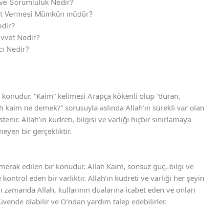
k ve Sorumluluk Nedir?
anıt Vermesi Mümkün müdür?
edir?
uvvet Nedir?
cı Nedir?
 konudur. “Kaim” kelimesi Arapça kökenli olup “duran,
 kaim ne demek?” sorusuyla aslında Allah’ın sürekli var olan
enir. Allah’ın kudreti, bilgisi ve varlığı hiçbir sınırlamaya
eyen bir gerçekliktir.
erak edilen bir konudur. Allah Kaim, sonsuz güç, bilgi ve
kontrol eden bir varlıktır. Allah’ın kudreti ve varlığı her şeyin
ı zamanda Allah, kullarının dualarına icabet eden ve onları
güvende olabilir ve O’ndan yardım talep edebilirler.