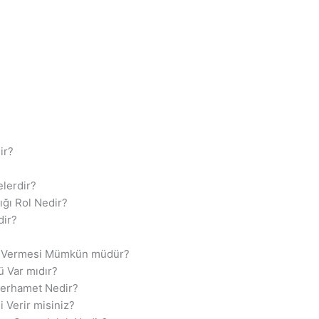
ir?
elerdir?
ığı Rol Nedir?
dir?
vap Vermesi Mümkün müdür?
ü Var mıdır?
 Merhamet Nedir?
i Verir misiniz?