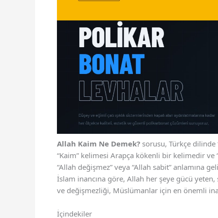
Allah Kaim Ne Demek?
sorusu, Türkçe dilinde 
“Kaim” kelimesi Arapça kökenli bir kelimedir ve “
“Allah değişmez” veya “Allah sabit” anlamına gel
İslam inancına göre, Allah her şeye gücü yeten, so
ve değişmezliği, Müslümanlar için en önemli inan
İçindekiler