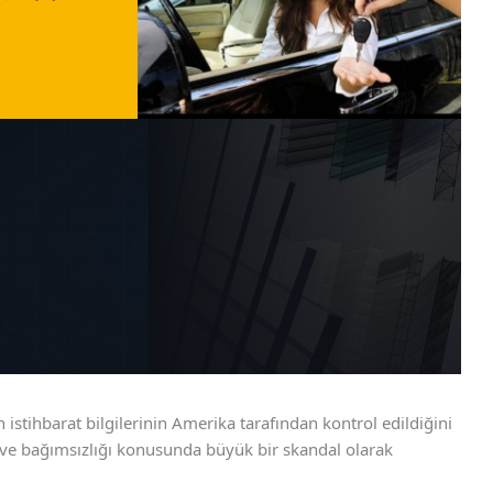
istihbarat bilgilerinin Amerika tarafından kontrol edildiğini
ği ve bağımsızlığı konusunda büyük bir skandal olarak