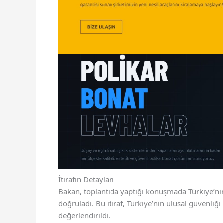
İtirafın Detayları
Bakan, toplantıda yaptığı konuşmada Türkiye’nin 
doğruladı. Bu itiraf, Türkiye’nin ulusal güvenli
değerlendirildi.