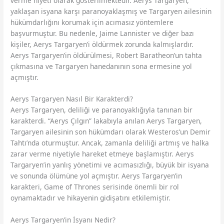
verme niyeti olarak gösterilmektedir. Aerys Targaryen,
yaklaşan isyana karşı paranoyaklaşmış ve Targaryen ailesinin
hükümdarlığını korumak için acımasız yöntemlere
başvurmuştur. Bu nedenle, Jaime Lannister ve diğer bazı
kişiler, Aerys Targaryen’i öldürmek zorunda kalmışlardır.
Aerys Targaryen’in öldürülmesi, Robert Baratheon’un tahta
çıkmasına ve Targaryen hanedanının sona ermesine yol
açmıştır.
Aerys Targaryen Nasıl Bir Karakterdi?
Aerys Targaryen, deliliği ve paranoyaklığıyla tanınan bir
karakterdi. “Aerys Çılgın” lakabıyla anılan Aerys Targaryen,
Targaryen ailesinin son hükümdarı olarak Westeros’un Demir
Tahtı’nda oturmuştur. Ancak, zamanla deliliği artmış ve halka
zarar verme niyetiyle hareket etmeye başlamıştır. Aerys
Targaryen’in yanlış yönetimi ve acımasızlığı, büyük bir isyana
ve sonunda ölümüne yol açmıştır. Aerys Targaryen’in
karakteri, Game of Thrones serisinde önemli bir rol
oynamaktadır ve hikayenin gidişatını etkilemiştir.
Aerys Targaryen’in İsyanı Nedir?