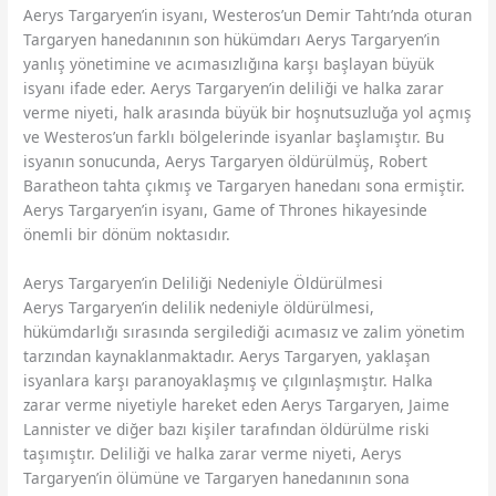
Aerys Targaryen’in isyanı, Westeros’un Demir Tahtı’nda oturan
Targaryen hanedanının son hükümdarı Aerys Targaryen’in
yanlış yönetimine ve acımasızlığına karşı başlayan büyük
isyanı ifade eder. Aerys Targaryen’in deliliği ve halka zarar
verme niyeti, halk arasında büyük bir hoşnutsuzluğa yol açmış
ve Westeros’un farklı bölgelerinde isyanlar başlamıştır. Bu
isyanın sonucunda, Aerys Targaryen öldürülmüş, Robert
Baratheon tahta çıkmış ve Targaryen hanedanı sona ermiştir.
Aerys Targaryen’in isyanı, Game of Thrones hikayesinde
önemli bir dönüm noktasıdır.
Aerys Targaryen’in Deliliği Nedeniyle Öldürülmesi
Aerys Targaryen’in delilik nedeniyle öldürülmesi,
hükümdarlığı sırasında sergilediği acımasız ve zalim yönetim
tarzından kaynaklanmaktadır. Aerys Targaryen, yaklaşan
isyanlara karşı paranoyaklaşmış ve çılgınlaşmıştır. Halka
zarar verme niyetiyle hareket eden Aerys Targaryen, Jaime
Lannister ve diğer bazı kişiler tarafından öldürülme riski
taşımıştır. Deliliği ve halka zarar verme niyeti, Aerys
Targaryen’in ölümüne ve Targaryen hanedanının sona