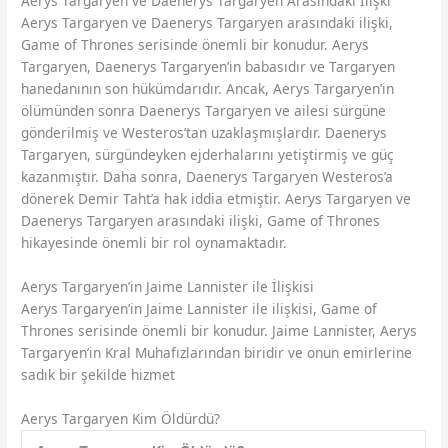
Aerys Targaryen ve Daenerys Targaryen Arasındaki İlişki
Aerys Targaryen ve Daenerys Targaryen arasındaki ilişki,
Game of Thrones serisinde önemli bir konudur. Aerys
Targaryen, Daenerys Targaryen’in babasıdır ve Targaryen
hanedanının son hükümdarıdır. Ancak, Aerys Targaryen’in
ölümünden sonra Daenerys Targaryen ve ailesi sürgüne
gönderilmiş ve Westeros’tan uzaklaşmışlardır. Daenerys
Targaryen, sürgündeyken ejderhalarını yetiştirmiş ve güç
kazanmıştır. Daha sonra, Daenerys Targaryen Westeros’a
dönerek Demir Taht’a hak iddia etmiştir. Aerys Targaryen ve
Daenerys Targaryen arasındaki ilişki, Game of Thrones
hikayesinde önemli bir rol oynamaktadır.
Aerys Targaryen’in Jaime Lannister ile İlişkisi
Aerys Targaryen’in Jaime Lannister ile ilişkisi, Game of
Thrones serisinde önemli bir konudur. Jaime Lannister, Aerys
Targaryen’in Kral Muhafızlarından biridir ve onun emirlerine
sadık bir şekilde hizmet
Aerys Targaryen Kim Öldürdü?