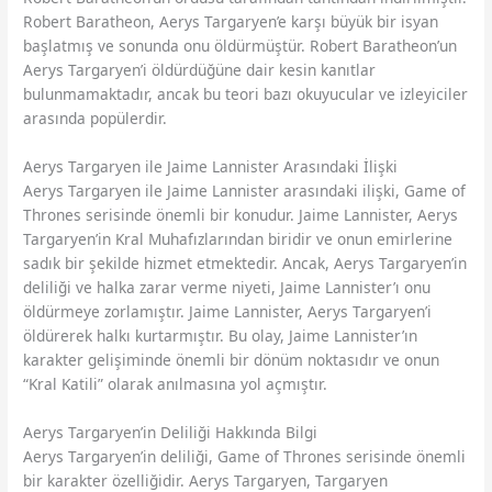
Robert Baratheon, Aerys Targaryen’e karşı büyük bir isyan
başlatmış ve sonunda onu öldürmüştür. Robert Baratheon’un
Aerys Targaryen’i öldürdüğüne dair kesin kanıtlar
bulunmamaktadır, ancak bu teori bazı okuyucular ve izleyiciler
arasında popülerdir.
Aerys Targaryen ile Jaime Lannister Arasındaki İlişki
Aerys Targaryen ile Jaime Lannister arasındaki ilişki, Game of
Thrones serisinde önemli bir konudur. Jaime Lannister, Aerys
Targaryen’in Kral Muhafızlarından biridir ve onun emirlerine
sadık bir şekilde hizmet etmektedir. Ancak, Aerys Targaryen’in
deliliği ve halka zarar verme niyeti, Jaime Lannister’ı onu
öldürmeye zorlamıştır. Jaime Lannister, Aerys Targaryen’i
öldürerek halkı kurtarmıştır. Bu olay, Jaime Lannister’ın
karakter gelişiminde önemli bir dönüm noktasıdır ve onun
“Kral Katili” olarak anılmasına yol açmıştır.
Aerys Targaryen’in Deliliği Hakkında Bilgi
Aerys Targaryen’in deliliği, Game of Thrones serisinde önemli
bir karakter özelliğidir. Aerys Targaryen, Targaryen