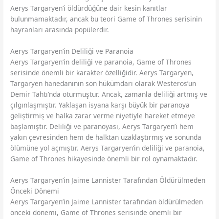
Aerys Targaryen’i öldürdüğüne dair kesin kanıtlar
bulunmamaktadır, ancak bu teori Game of Thrones serisinin
hayranları arasında popülerdir.
Aerys Targaryen’in Deliliği ve Paranoia
Aerys Targaryen’in deliliği ve paranoia, Game of Thrones
serisinde önemli bir karakter özelliğidir. Aerys Targaryen,
Targaryen hanedanının son hükümdarı olarak Westeros’un
Demir Tahtı’nda oturmuştur. Ancak, zamanla deliliği artmış ve
çılgınlaşmıştır. Yaklaşan isyana karşı büyük bir paranoya
geliştirmiş ve halka zarar verme niyetiyle hareket etmeye
başlamıştır. Deliliği ve paranoyası, Aerys Targaryen’i hem
yakın çevresinden hem de halktan uzaklaştırmış ve sonunda
ölümüne yol açmıştır. Aerys Targaryen’in deliliği ve paranoia,
Game of Thrones hikayesinde önemli bir rol oynamaktadır.
Aerys Targaryen’in Jaime Lannister Tarafından Öldürülmeden
Önceki Dönemi
Aerys Targaryen’in Jaime Lannister tarafından öldürülmeden
önceki dönemi, Game of Thrones serisinde önemli bir