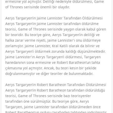
ermesine yol açmıştır. Deliliği nedeniyle öldürülmesi, Game
of Thrones serisinde önemli bir olaydır.
Aerys Targaryen’in Jaime Lannister Tarafından Öldürülmesi
Aerys Targaryen’in Jaime Lannister tarafından öldürülme
teorisi, Game of Thrones serisinde yaygın olarak kabul gören
bir teoridir. Bu teoriye göre, Aerys Targaryen’in deliliği ve
halka zarar verme niyeti, Jaime Lannister’ı onu öldürmeye
zorlamıştır. Jaime Lannister, Kral Katili olarak da bilinir ve
Aerys Targaryen’i öldürmek zorunda kaldığı düşünülmektedir.
Jaime Lannister’ın Aerys Targaryen’i öldürmesi, Targaryen
hanedanının sona ermesine ve Robert Baratheon’un tahta
çıkmasına yol açmıştır. Ancak, bu teori kesin bir şekilde
doğrulanmamıştır ve diğer teoriler de bulunmaktadır.
Aerys Targaryen’in Robert Baratheon Tarafından Öldürülmesi
Aerys Targaryen’in Robert Baratheon tarafından öldürüldüğü
teorisi, Game of Thrones serisinde bazı teorisyenler
tarafından öne sürülmüştür. Bu teoriye göre, Aerys
Targaryen, Jaime Lannister tarafından öldürülmeden önce
Robert Baratheon’un ordusu tarafından tahtından indirilmiştir.