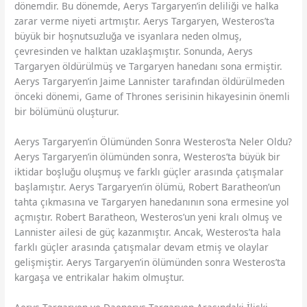
dönemdir. Bu dönemde, Aerys Targaryen’in deliliği ve halka
zarar verme niyeti artmıştır. Aerys Targaryen, Westeros’ta
büyük bir hoşnutsuzluğa ve isyanlara neden olmuş,
çevresinden ve halktan uzaklaşmıştır. Sonunda, Aerys
Targaryen öldürülmüş ve Targaryen hanedanı sona ermiştir.
Aerys Targaryen’in Jaime Lannister tarafından öldürülmeden
önceki dönemi, Game of Thrones serisinin hikayesinin önemli
bir bölümünü oluşturur.
Aerys Targaryen’in Ölümünden Sonra Westeros’ta Neler Oldu?
Aerys Targaryen’in ölümünden sonra, Westeros’ta büyük bir
iktidar boşluğu oluşmuş ve farklı güçler arasında çatışmalar
başlamıştır. Aerys Targaryen’in ölümü, Robert Baratheon’un
tahta çıkmasına ve Targaryen hanedanının sona ermesine yol
açmıştır. Robert Baratheon, Westeros’un yeni kralı olmuş ve
Lannister ailesi de güç kazanmıştır. Ancak, Westeros’ta hala
farklı güçler arasında çatışmalar devam etmiş ve olaylar
gelişmiştir. Aerys Targaryen’in ölümünden sonra Westeros’ta
kargaşa ve entrikalar hakim olmuştur.