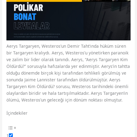
Aerys Targaryen, Westeros’un Demir Taht’ında hüküm süren
bir Targaryen kralıydı. Aerys, Westeros’u yönetirken paranoik
ve zalim bir lider olarak tanındı. Aerys, “Aerys Targaryen Kim
Öldürdü?” sorusuyla hafızalarda yer edinmiştir. Aerys’in tahtta
olduğu dönemde birçok kişi tarafından tehlikeli görülmüş ve
sonunda Jaime Lannister tarafından öldürülmüştür. Aerys
Targaryen Kim Öldürdü? sorusu, Westeros tarihindeki önemli
olaylardan biridir ve hala tartışılmaktadır. Aerys Targaryen’in
ölümü, Westeros’un geleceği için dönüm noktası olmuştur.
İçindekiler
1