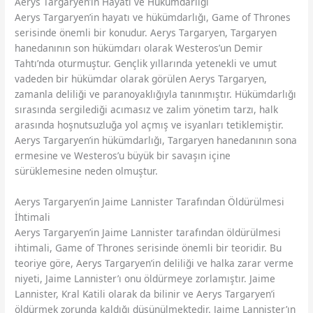
Aerys Targaryen’in Hayatı ve Hükümdarlığı
Aerys Targaryen’in hayatı ve hükümdarlığı, Game of Thrones
serisinde önemli bir konudur. Aerys Targaryen, Targaryen
hanedanının son hükümdarı olarak Westeros’un Demir
Tahtı’nda oturmuştur. Gençlik yıllarında yetenekli ve umut
vadeden bir hükümdar olarak görülen Aerys Targaryen,
zamanla deliliği ve paranoyaklığıyla tanınmıştır. Hükümdarlığı
sırasında sergilediği acımasız ve zalim yönetim tarzı, halk
arasında hoşnutsuzluğa yol açmış ve isyanları tetiklemiştir.
Aerys Targaryen’in hükümdarlığı, Targaryen hanedanının sona
ermesine ve Westeros’u büyük bir savaşın içine
sürüklemesine neden olmuştur.
Aerys Targaryen’in Jaime Lannister Tarafından Öldürülmesi
İhtimali
Aerys Targaryen’in Jaime Lannister tarafından öldürülmesi
ihtimali, Game of Thrones serisinde önemli bir teoridir. Bu
teoriye göre, Aerys Targaryen’in deliliği ve halka zarar verme
niyeti, Jaime Lannister’ı onu öldürmeye zorlamıştır. Jaime
Lannister, Kral Katili olarak da bilinir ve Aerys Targaryen’i
öldürmek zorunda kaldığı düşünülmektedir. Jaime Lannister’ın