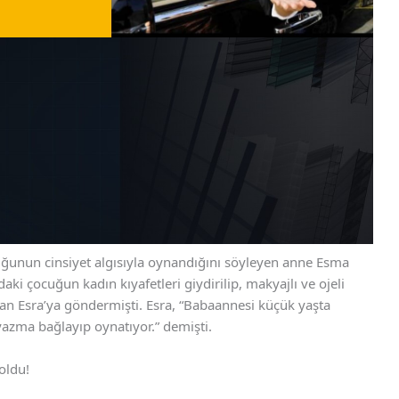
uğunun cinsiyet algısıyla oynandığını söyleyen anne Esma
aki çocuğun kadın kıyafetleri giydirilip, makyajlı ve ojeli
fından Esra’ya göndermişti. Esra, “Babaannesi küçük yaşta
e yazma bağlayıp oynatıyor.” demişti.
oldu!