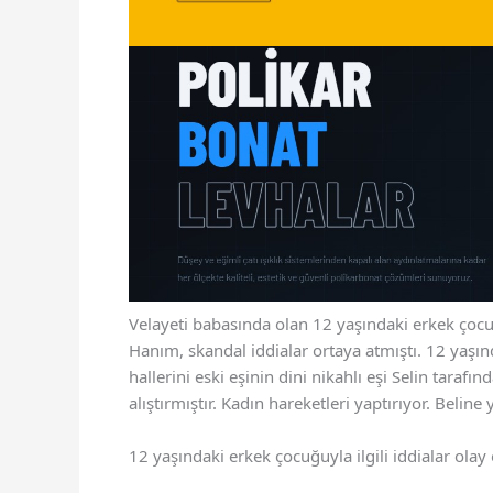
Velayeti babasında olan 12 yaşındaki erkek çoc
Hanım, skandal iddialar ortaya atmıştı. 12 yaşınd
hallerini eski eşinin dini nikahlı eşi Selin tara
alıştırmıştır. Kadın hareketleri yaptırıyor. Belin
12 yaşındaki erkek çocuğuyla ilgili iddialar olay 